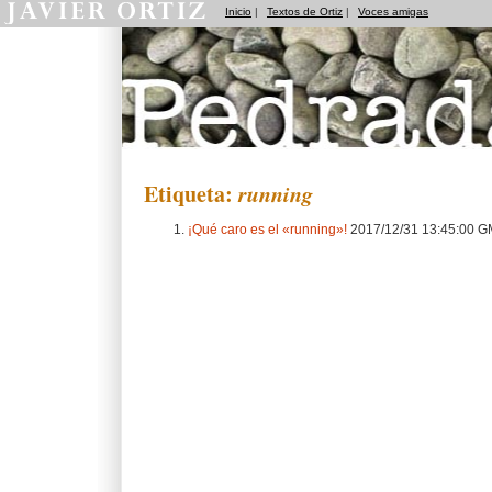
Inicio
|
Textos de Ortiz
|
Voces amigas
Pedradas
Etiqueta:
running
¡Qué caro es el «running»!
2017/12/31 13:45:00 