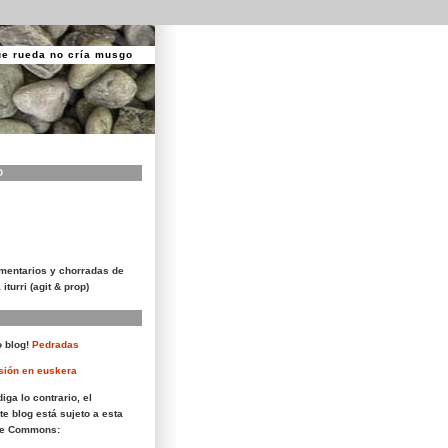
ue rueda no cría musgo
O
mentarios y chorradas de
 iturri (agit & prop)
 blog!
Pedradas
sión en euskera
iga lo contrario, el
te blog está sujeto a esta
ive Commons: