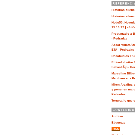
REFERENCI
Historias silen
Historias silen
Nodo50: Noveda
15.10.22 | afri
Preguntadle a 
- Pedradas
Ãscar VillafaÃ±
ETA - Pedradas
Desahucios en 
El fondo buitre
SebastiÃ¡n - Pe
Marcelino Bilba
Mauthausen - P
Miren Arzalluz:
y poner en marc
Pedradas
Tortura: lo que 
CONTENIDO
Archivo
Etiquetas
RSS