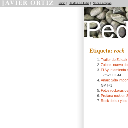
Inicio
|
Textos de Ortiz
|
Voces amigas
Pedradas
Etiqueta:
rock
Trailer de Zuloak
Zuloak, nuevo d
El Ayuntamiento d
17:52:00 GMT+1
Anari: Sólo impor
GMT+1
Fotos rockeras d
Profana rock en 
Rock de lux y los