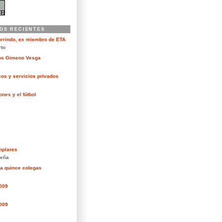
OS RECIENTES
orrindo, ex miembro de ETA
rto
kos Gimeno Vesga
cos y servicios privados
nes y el fútbol
mplares
eña
ra quince colegas
2009
2009