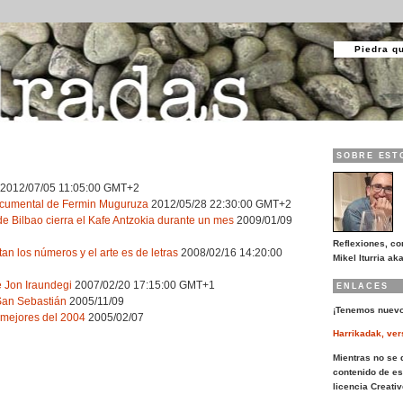
Piedra q
SOBRE EST
2012/07/05 11:05:00 GMT+2
ocumental de Fermin Muguruza
2012/05/28 22:30:00 GMT+2
e Bilbao cierra el Kafe Antzokia durante un mes
2009/01/09
Reflexiones, co
tan los números y el arte es de letras
2008/02/16 14:20:00
Mikel Iturria aka
e Jon Iraundegi
2007/02/20 17:15:00 GMT+1
ENLACES
San Sebastián
2005/11/09
¡Tenemos nuevo
 mejores del 2004
2005/02/07
Harrikadak, ver
Mientras no se d
contenido de es
licencia Creat