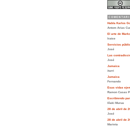
COMENTARI
Habla Karlos G
Antom Arias Cu
El arte de Mar
Iratxe
Servicios públi
José
Las contradiccio
José
Jamaica
iturri
Jamaica
Fernando
Esas vidas eje
Ramon Casas P
Escribiendo pa
Iñaki Murua
28 de abril de 
José
28 de abril de 
Marieta