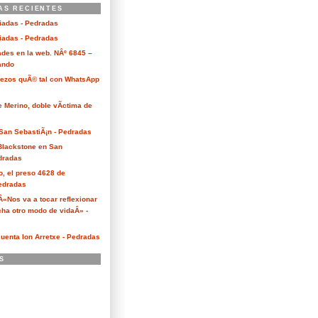
AS RECIENTES
ciadas - Pedradas
ciadas - Pedradas
des en la web. NÂº 6845 –
Kando
Bezos quÃ© tal con WhatsApp
e Merino, doble vÃ­ctima de
San SebastiÃ¡n - Pedradas
 Blackstone en San
dradas
o, el preso 4628 de
edradas
 Â«Nos va a tocar reflexionar
ha otro modo de vidaÂ» -
cuenta Ion Arretxe - Pedradas
S