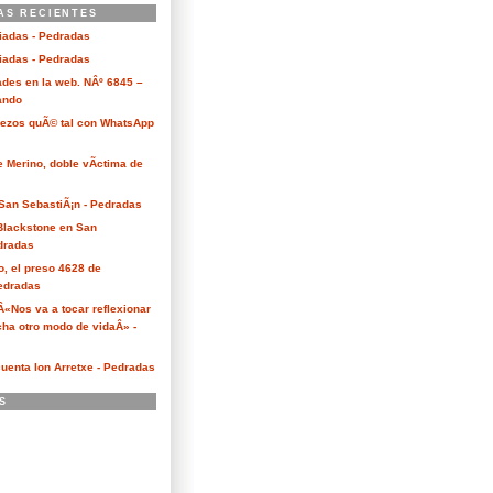
AS RECIENTES
ciadas - Pedradas
ciadas - Pedradas
des en la web. NÂº 6845 –
Kando
Bezos quÃ© tal con WhatsApp
e Merino, doble vÃ­ctima de
San SebastiÃ¡n - Pedradas
 Blackstone en San
dradas
o, el preso 4628 de
edradas
 Â«Nos va a tocar reflexionar
ha otro modo de vidaÂ» -
cuenta Ion Arretxe - Pedradas
S