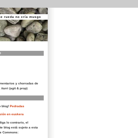
ue rueda no cría musgo
O
mentarios y chorradas de
 iturri (agit & prop)
 blog!
Pedradas
sión en euskera
iga lo contrario, el
te blog está sujeto a esta
ive Commons: