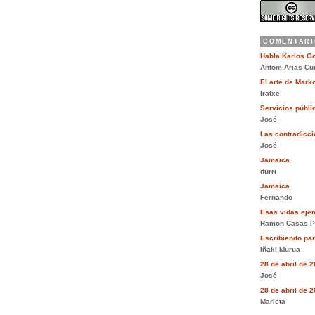
COMENTARI
Habla Karlos G
Antom Arias Cu
El arte de Mar
Iratxe
Servicios públi
José
Las contradiccio
José
Jamaica
iturri
Jamaica
Fernando
Esas vidas eje
Ramon Casas P
Escribiendo pa
Iñaki Murua
28 de abril de 
José
28 de abril de 
Marieta