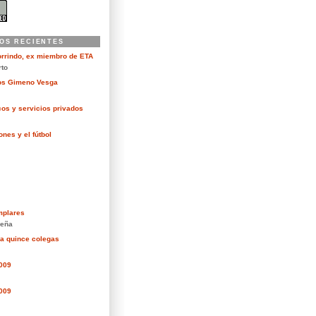
OS RECIENTES
orrindo, ex miembro de ETA
rto
kos Gimeno Vesga
cos y servicios privados
nes y el fútbol
mplares
eña
ra quince colegas
2009
2009