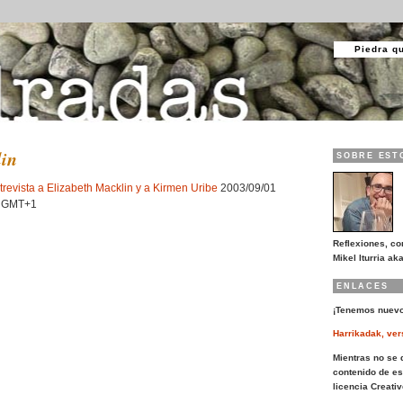
Piedra q
in
SOBRE EST
revista a Elizabeth Macklin y a Kirmen Uribe
2003/09/01
0 GMT+1
Reflexiones, co
Mikel Iturria aka
ENLACES
¡Tenemos nuevo
Harrikadak, ver
Mientras no se d
contenido de es
licencia Creat