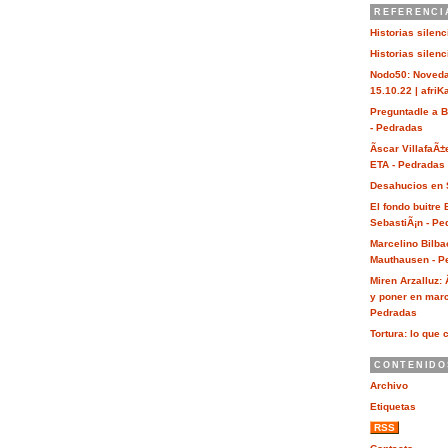
REFERENCI
Historias silen
Historias silen
Nodo50: Noveda
15.10.22 | afri
Preguntadle a 
- Pedradas
Ãscar VillafaÃ±
ETA - Pedradas
Desahucios en 
El fondo buitre
SebastiÃ¡n - Pe
Marcelino Bilba
Mauthausen - P
Miren Arzalluz:
y poner en marc
Pedradas
Tortura: lo que 
CONTENIDO
Archivo
Etiquetas
RSS