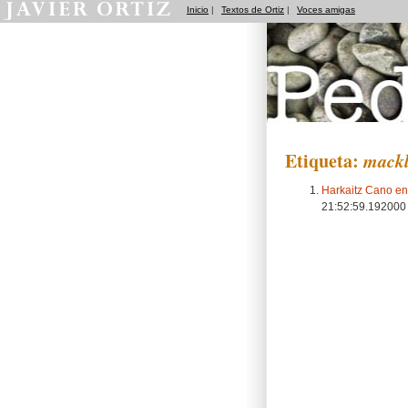
Inicio
|
Textos de Ortiz
|
Voces amigas
Pedradas
Etiqueta:
mackl
Harkaitz Cano ent
21:52:59.19200