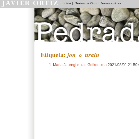
Inicio
|
Textos de Ortiz
|
Voces amigas
Pedradas
Etiqueta:
jon_o_urain
Maria Jauregi e Irati Goikoetxea
2021/08/01 21:50