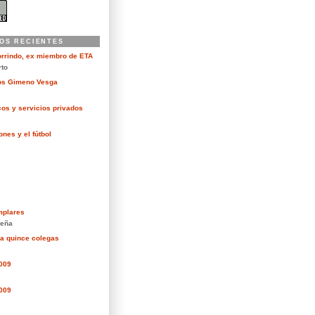
OS RECIENTES
orrindo, ex miembro de ETA
rto
kos Gimeno Vesga
cos y servicios privados
nes y el fútbol
mplares
eña
ra quince colegas
2009
2009