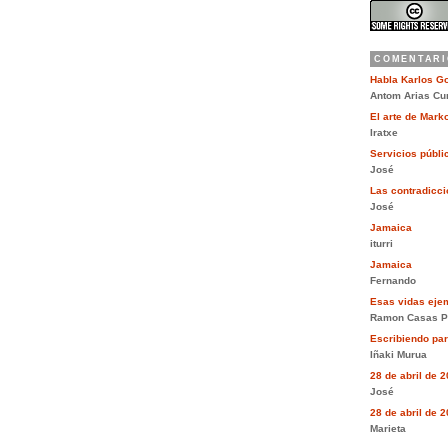
COMENTARI
Habla Karlos G
Antom Arias Cu
El arte de Mar
Iratxe
Servicios públi
José
Las contradiccio
José
Jamaica
iturri
Jamaica
Fernando
Esas vidas eje
Ramon Casas P
Escribiendo pa
Iñaki Murua
28 de abril de 
José
28 de abril de 
Marieta