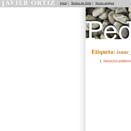
Inicio
|
Textos de Ortiz
|
Voces amigas
Pedradas
Etiqueta:
isaac
Servicios público