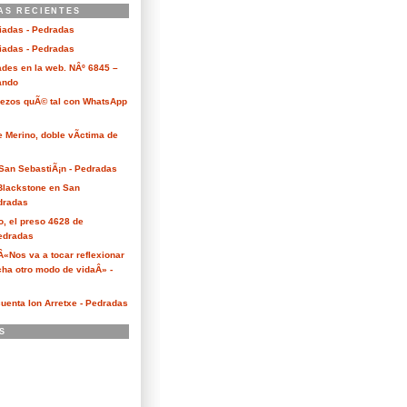
AS RECIENTES
ciadas - Pedradas
ciadas - Pedradas
des en la web. NÂº 6845 –
Kando
Bezos quÃ© tal con WhatsApp
e Merino, doble vÃ­ctima de
San SebastiÃ¡n - Pedradas
 Blackstone en San
dradas
o, el preso 4628 de
edradas
 Â«Nos va a tocar reflexionar
ha otro modo de vidaÂ» -
cuenta Ion Arretxe - Pedradas
S