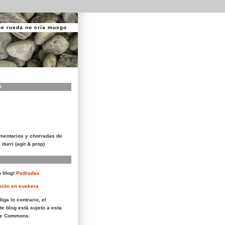
ue rueda no cría musgo
O
mentarios y chorradas de
 iturri (agit & prop)
 blog!
Pedradas
sión en euskera
iga lo contrario, el
te blog está sujeto a esta
ive Commons: