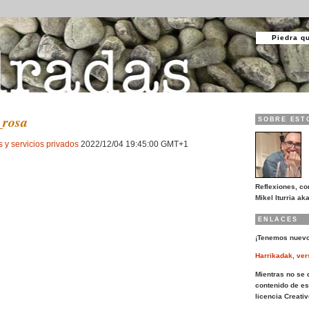
Piedra q
_rosa
SOBRE EST
s y servicios privados
2022/12/04 19:45:00 GMT+1
Reflexiones, co
Mikel Iturria aka
ENLACES
¡Tenemos nuevo
Harrikadak, ver
Mientras no se d
contenido de es
licencia Creat