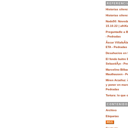
REFERENCI
Historias silen
Historias silen
Nodo50: Noveda
15.10.22 | afri
Preguntadle a 
- Pedradas
Ãscar VillafaÃ±
ETA - Pedradas
Desahucios en 
El fondo buitre
SebastiÃ¡n - Pe
Marcelino Bilba
Mauthausen - P
Miren Arzalluz:
y poner en marc
Pedradas
Tortura: lo que 
CONTENIDO
Archivo
Etiquetas
RSS