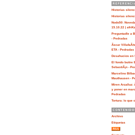
REFERENCI
Historias silen
Historias silen
Nodo50: Noveda
15.10.22 | afri
Preguntadle a 
- Pedradas
Ãscar VillafaÃ±
ETA - Pedradas
Desahucios en 
El fondo buitre
SebastiÃ¡n - Pe
Marcelino Bilba
Mauthausen - P
Miren Arzalluz:
y poner en marc
Pedradas
Tortura: lo que 
CONTENIDO
Archivo
Etiquetas
RSS