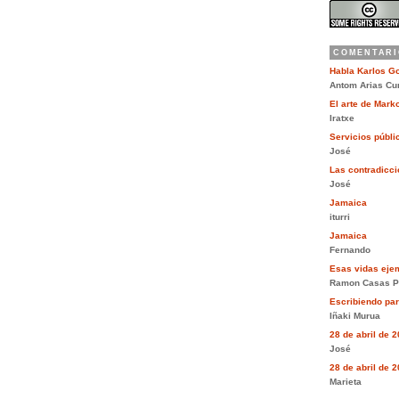
COMENTARI
Habla Karlos G
Antom Arias Cu
El arte de Mar
Iratxe
Servicios públi
José
Las contradiccio
José
Jamaica
iturri
Jamaica
Fernando
Esas vidas eje
Ramon Casas P
Escribiendo pa
Iñaki Murua
28 de abril de 
José
28 de abril de 
Marieta