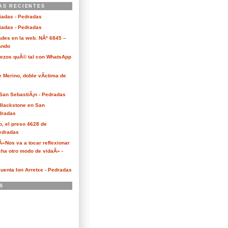
AS RECIENTES
ciadas - Pedradas
ciadas - Pedradas
des en la web. NÂº 6845 –
Kando
Bezos quÃ© tal con WhatsApp
e Merino, doble vÃ­ctima de
San SebastiÃ¡n - Pedradas
 Blackstone en San
dradas
o, el preso 4628 de
edradas
 Â«Nos va a tocar reflexionar
ha otro modo de vidaÂ» -
cuenta Ion Arretxe - Pedradas
S