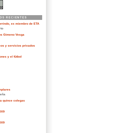
OS RECIENTES
orrindo, ex miembro de ETA
rto
kos Gimeno Vesga
cos y servicios privados
nes y el fútbol
mplares
eña
ra quince colegas
2009
2009