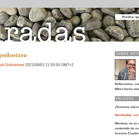
Piedra q
_goikoetxea
SOBRE EST
rati Goikoetxea
2021/08/01 21:50:00 GMT+2
Reflexiones, co
Mikel Iturria aka
ENLACES
¡Tenemos nuevo
Harrikadak, ver
Mientras no se d
contenido de es
licencia Creat