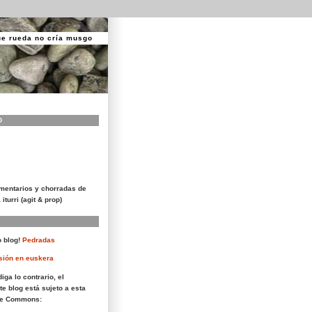
ue rueda no cría musgo
O
mentarios y chorradas de
 iturri (agit & prop)
 blog!
Pedradas
sión en euskera
iga lo contrario, el
te blog está sujeto a esta
ive Commons: