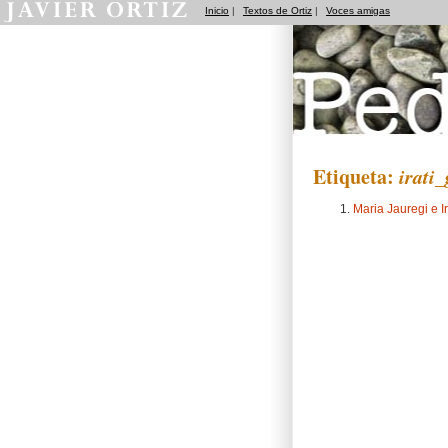
Inicio
|
Textos de Ortiz
|
Voces amigas
Pedradas
Etiqueta:
irati
Maria Jauregi e I