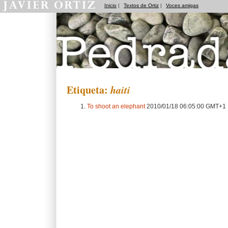
Inicio
|
Textos de Ortiz
|
Voces amigas
Pedradas
Etiqueta:
haiti
To shoot an elephant
2010/01/18 06:05:00 GMT+1