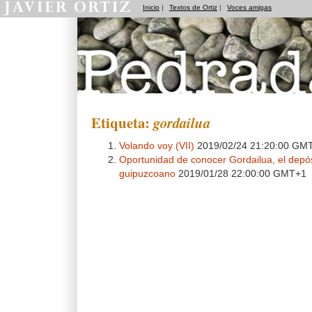
Inicio
|
Textos de Ortiz
|
Voces amigas
Pedradas
Etiqueta:
gordailua
Volando voy (VII)
2019/02/24 21:20:00 GM
Oportunidad de conocer Gordailua, el depós
guipuzcoano
2019/01/28 22:00:00 GMT+1