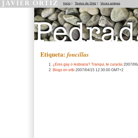
Inicio
|
Textos de Ortiz
|
Voces amigas
Pedradas
Etiqueta:
foncillas
¿Eres gay o lesbiana? Tranqui, te curarás
2007/06
Blogs en eitb
2007/04/15 12:30:00 GMT+2