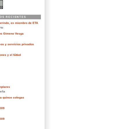
OS RECIENTES
orrindo, ex miembro de ETA
rto
kos Gimeno Vesga
cos y servicios privados
nes y el fútbol
mplares
eña
ra quince colegas
2009
2009