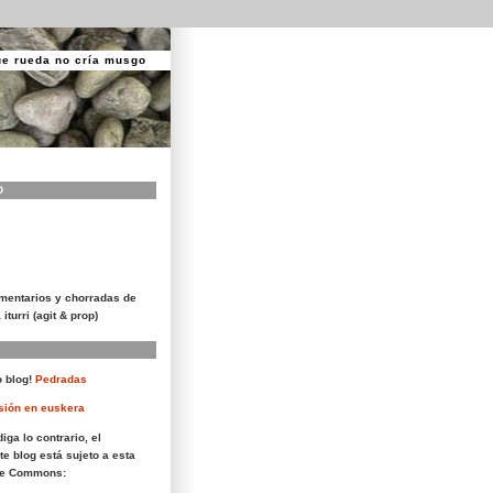
ue rueda no cría musgo
O
mentarios y chorradas de
 iturri (agit & prop)
 blog!
Pedradas
sión en euskera
iga lo contrario, el
te blog está sujeto a esta
ive Commons: