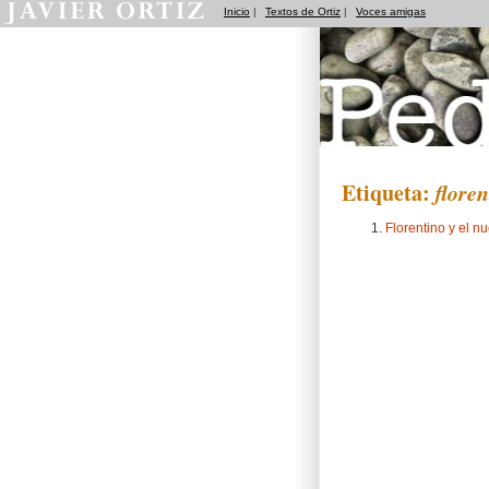
Inicio
|
Textos de Ortiz
|
Voces amigas
Pedradas
Etiqueta:
flore
Florentino y el 