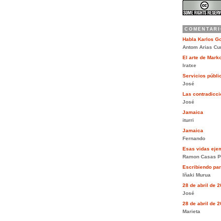
COMENTARI
Habla Karlos G
Antom Arias Cu
El arte de Mar
Iratxe
Servicios públi
José
Las contradiccio
José
Jamaica
iturri
Jamaica
Fernando
Esas vidas eje
Ramon Casas P
Escribiendo pa
Iñaki Murua
28 de abril de 
José
28 de abril de 
Marieta