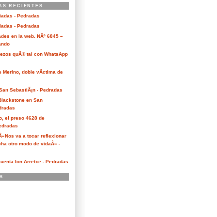
AS RECIENTES
ciadas - Pedradas
ciadas - Pedradas
des en la web. NÂº 6845 –
Kando
Bezos quÃ© tal con WhatsApp
e Merino, doble vÃ­ctima de
San SebastiÃ¡n - Pedradas
 Blackstone en San
dradas
o, el preso 4628 de
edradas
 Â«Nos va a tocar reflexionar
ha otro modo de vidaÂ» -
cuenta Ion Arretxe - Pedradas
S