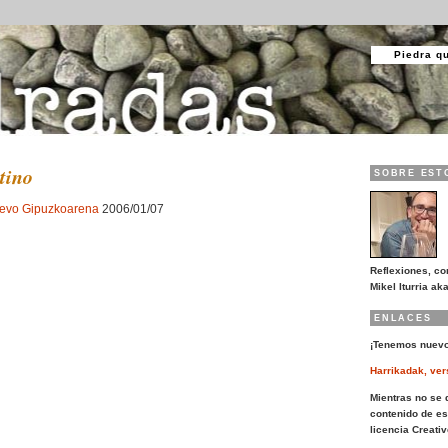
Piedra q
ntino
SOBRE EST
nuevo Gipuzkoarena
2006/01/07
Reflexiones, co
Mikel Iturria aka
ENLACES
¡Tenemos nuevo
Harrikadak, ver
Mientras no se d
contenido de es
licencia Creat