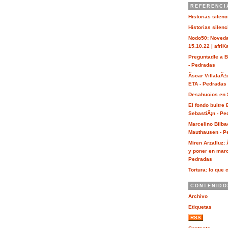
REFERENCI
Historias silen
Historias silen
Nodo50: Noveda
15.10.22 | afri
Preguntadle a 
- Pedradas
Ãscar VillafaÃ±
ETA - Pedradas
Desahucios en 
El fondo buitre
SebastiÃ¡n - Pe
Marcelino Bilba
Mauthausen - P
Miren Arzalluz:
y poner en marc
Pedradas
Tortura: lo que 
CONTENIDO
Archivo
Etiquetas
RSS