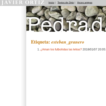
Inicio
|
Textos de Ortiz
|
Voces amigas
Pedradas
Etiqueta:
esteban_granero
¿Aman los futbolistas las letras?
2018/01/07 20:05