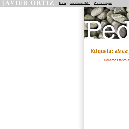
Inicio
|
Textos de Ortiz
|
Voces amigas
Pedradas
Etiqueta:
elena
Queremos tanto a