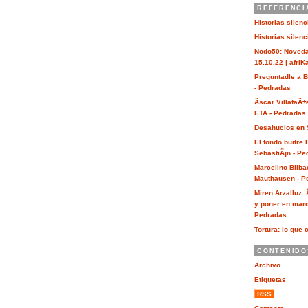
REFERENCI
Historias silen
Historias silen
Nodo50: Noveda
15.10.22 | afri
Preguntadle a 
- Pedradas
Ãscar VillafaÃ±
ETA - Pedradas
Desahucios en 
El fondo buitre
SebastiÃ¡n - Pe
Marcelino Bilba
Mauthausen - P
Miren Arzalluz:
y poner en marc
Pedradas
Tortura: lo que 
CONTENIDO
Archivo
Etiquetas
RSS