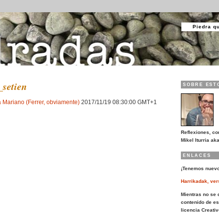
Piedra q
_setien
SOBRE EST
 Mariano (Ferrer, obviamente)
2017/11/19 08:30:00 GMT+1
Reflexiones, co
Mikel Iturria aka
ENLACES
¡Tenemos nuevo
Harrikadak, ver
Mientras no se d
contenido de es
licencia Creat