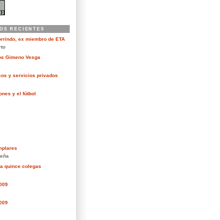
OS RECIENTES
orrindo, ex miembro de ETA
rto
kos Gimeno Vesga
cos y servicios privados
nes y el fútbol
mplares
eña
ra quince colegas
2009
2009