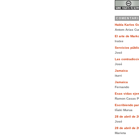
COMENTARI
Habla Karlos G
Antom Arias Cu
El arte de Mar
Iratxe
Servicios públi
José
Las contradiccio
José
Jamaica
iturri
Jamaica
Fernando
Esas vidas eje
Ramon Casas P
Escribiendo pa
Iñaki Murua
28 de abril de 
José
28 de abril de 
Marieta