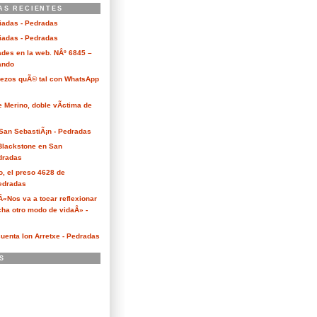
AS RECIENTES
ciadas - Pedradas
ciadas - Pedradas
des en la web. NÂº 6845 –
Kando
Bezos quÃ© tal con WhatsApp
e Merino, doble vÃ­ctima de
San SebastiÃ¡n - Pedradas
 Blackstone en San
dradas
o, el preso 4628 de
edradas
 Â«Nos va a tocar reflexionar
ha otro modo de vidaÂ» -
cuenta Ion Arretxe - Pedradas
S