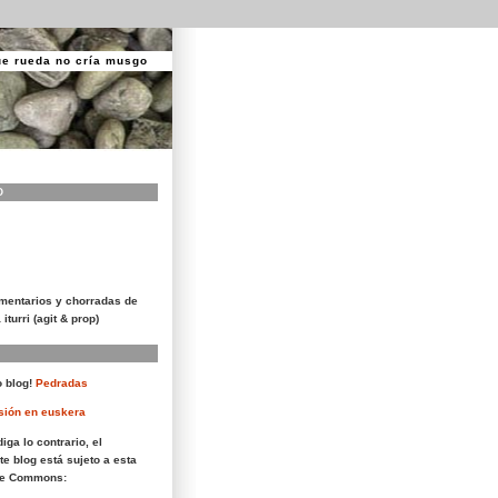
ue rueda no cría musgo
O
mentarios y chorradas de
 iturri (agit & prop)
 blog!
Pedradas
sión en euskera
iga lo contrario, el
te blog está sujeto a esta
ive Commons: