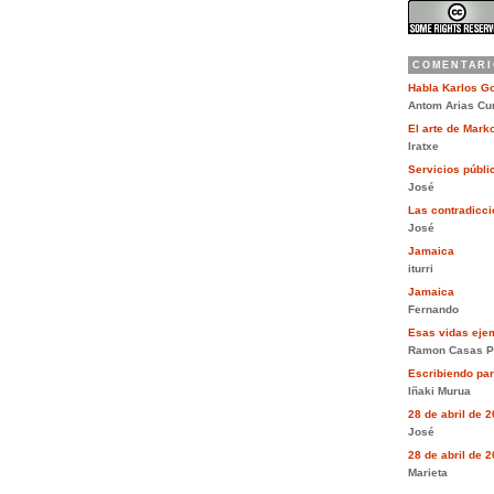
COMENTARI
Habla Karlos G
Antom Arias Cu
El arte de Mar
Iratxe
Servicios públi
José
Las contradiccio
José
Jamaica
iturri
Jamaica
Fernando
Esas vidas eje
Ramon Casas P
Escribiendo pa
Iñaki Murua
28 de abril de 
José
28 de abril de 
Marieta