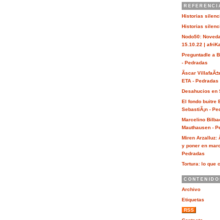
REFERENCI
Historias silen
Historias silen
Nodo50: Noveda
15.10.22 | afri
Preguntadle a 
- Pedradas
Ãscar VillafaÃ±
ETA - Pedradas
Desahucios en 
El fondo buitre
SebastiÃ¡n - Pe
Marcelino Bilba
Mauthausen - P
Miren Arzalluz:
y poner en marc
Pedradas
Tortura: lo que 
CONTENIDO
Archivo
Etiquetas
RSS