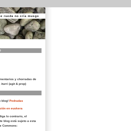
ue rueda no cría musgo
O
mentarios y chorradas de
 iturri (agit & prop)
 blog!
Pedradas
sión en euskera
iga lo contrario, el
te blog está sujeto a esta
ive Commons: