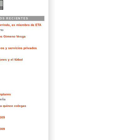
OS RECIENTES
orrindo, ex miembro de ETA
rto
kos Gimeno Vesga
cos y servicios privados
nes y el fútbol
mplares
eña
ra quince colegas
2009
2009