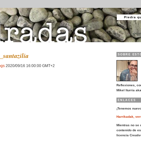
Piedra q
z_santazilia
SOBRE EST
ogs
2020/09/16 16:00:00 GMT+2
Reflexiones, co
Mikel Iturria aka
ENLACES
¡Tenemos nuevo
Harrikadak, ver
Mientras no se d
contenido de es
licencia Creat