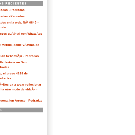
AS RECIENTES
ciadas - Pedradas
ciadas - Pedradas
des en la web. NÂº 6845 –
Kando
Bezos quÃ© tal con WhatsApp
e Merino, doble vÃ­ctima de
San SebastiÃ¡n - Pedradas
 Blackstone en San
dradas
o, el preso 4628 de
edradas
 Â«Nos va a tocar reflexionar
ha otro modo de vidaÂ» -
cuenta Ion Arretxe - Pedradas
S