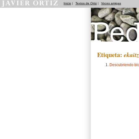
Inicio
|
Textos de Ortiz
|
Voces amigas
Pedradas
Etiqueta:
ekait
Descubriendo bl