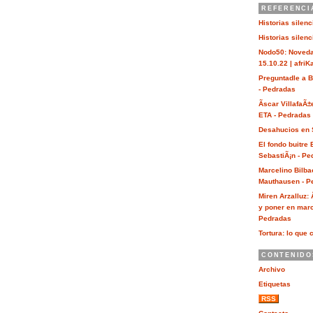
REFERENCI
Historias silen
Historias silen
Nodo50: Noveda
15.10.22 | afri
Preguntadle a 
- Pedradas
Ãscar VillafaÃ±
ETA - Pedradas
Desahucios en 
El fondo buitre
SebastiÃ¡n - Pe
Marcelino Bilba
Mauthausen - P
Miren Arzalluz:
y poner en marc
Pedradas
Tortura: lo que 
CONTENIDO
Archivo
Etiquetas
RSS