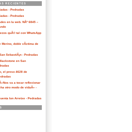
AS RECIENTES
ciadas - Pedradas
ciadas - Pedradas
des en la web. NÂº 6845 –
Kando
Bezos quÃ© tal con WhatsApp
e Merino, doble vÃ­ctima de
San SebastiÃ¡n - Pedradas
 Blackstone en San
dradas
o, el preso 4628 de
edradas
 Â«Nos va a tocar reflexionar
ha otro modo de vidaÂ» -
cuenta Ion Arretxe - Pedradas
S