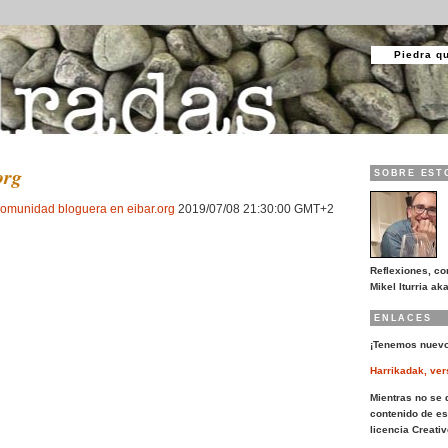
Piedra q
org
SOBRE EST
omunidad bloguera en eibar.org
2019/07/08 21:30:00 GMT+2
Reflexiones, co
Mikel Iturria aka
ENLACES
¡Tenemos nuevo
Harrikadak, ver
Mientras no se d
contenido de es
licencia Creat