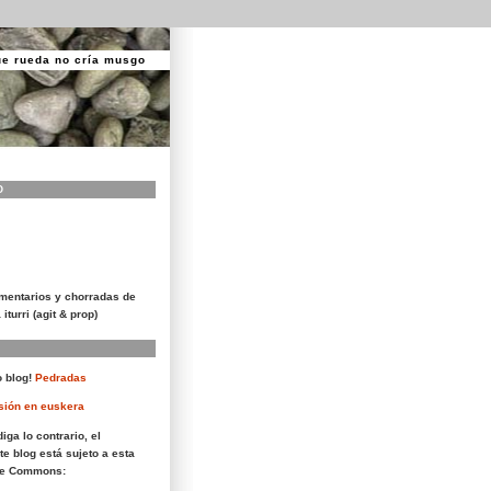
ue rueda no cría musgo
O
mentarios y chorradas de
 iturri (agit & prop)
 blog!
Pedradas
sión en euskera
iga lo contrario, el
te blog está sujeto a esta
ive Commons: