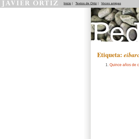
Inicio
|
Textos de Ortiz
|
Voces amigas
Pedradas
Etiqueta:
eibar
Quince años de c