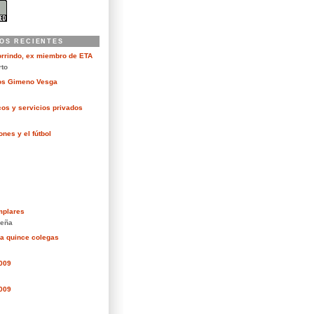
OS RECIENTES
orrindo, ex miembro de ETA
rto
kos Gimeno Vesga
cos y servicios privados
nes y el fútbol
mplares
eña
ra quince colegas
2009
2009