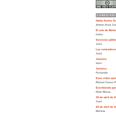
COMENTARI
Habla Karlos G
Antom Arias Cu
El arte de Mar
Iratxe
Servicios públi
José
Las contradiccio
José
Jamaica
iturri
Jamaica
Fernando
Esas vidas eje
Ramon Casas P
Escribiendo pa
Iñaki Murua
28 de abril de 
José
28 de abril de 
Marieta