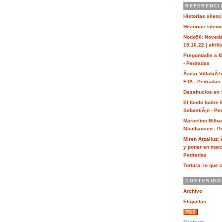
REFERENCI
Historias silen
Historias silen
Nodo50: Noveda
15.10.22 | afri
Preguntadle a 
- Pedradas
Ãscar VillafaÃ±
ETA - Pedradas
Desahucios en 
El fondo buitre
SebastiÃ¡n - Pe
Marcelino Bilba
Mauthausen - P
Miren Arzalluz:
y poner en marc
Pedradas
Tortura: lo que 
CONTENIDO
Archivo
Etiquetas
RSS