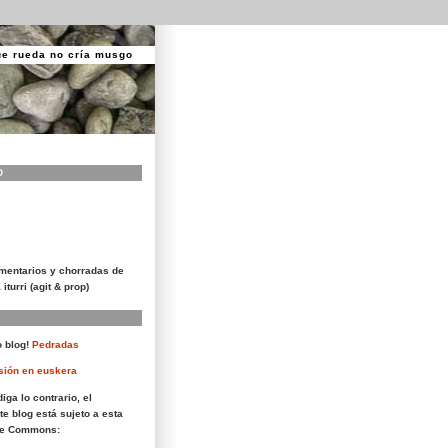
ue rueda no cría musgo
O
mentarios y chorradas de
 iturri (agit & prop)
 blog!
Pedradas
sión en euskera
iga lo contrario, el
te blog está sujeto a esta
ive Commons: