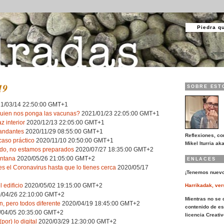
Piedra q
19
SOBRE EST
1/03/14 22:50:00 GMT+1
 quien nos ponga las vacunas?
2021/01/23 22:05:00 GMT+1
z interior
2020/12/13 22:05:00 GMT+1
 andantes
2020/11/29 08:55:00 GMT+1
Reflexiones, co
caso práctico
2020/11/10 20:50:00 GMT+1
Mikel Iturria aka
do, no estamos preparados
2020/07/27 18:35:00 GMT+2
entana
2020/05/26 21:05:00 GMT+2
ENLACES
s el Coronavirus hasta que lo tienes cerca
2020/05/17
¡Tenemos nuevo
l edificio
2020/05/02 19:15:00 GMT+2
Harrikadak, ver
/04/26 22:10:00 GMT+2
Mientras no se d
, pero todos diferente
2020/04/19 18:45:00 GMT+2
contenido de es
04/05 20:35:00 GMT+2
licencia Creat
por) lo digital
2020/03/29 12:30:00 GMT+2