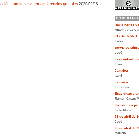
opción para hacer video-conferencias grupales
2020/03/16
COMENTARI
Habla Karlos G
Antom Arias Cu
El arte de Mar
Iratxe
Servicios públi
José
Las contradiccio
José
Jamaica
iturri
Jamaica
Fernando
Esas vidas eje
Ramon Casas P
Escribiendo pa
Iñaki Murua
28 de abril de 
José
28 de abril de 
Marieta