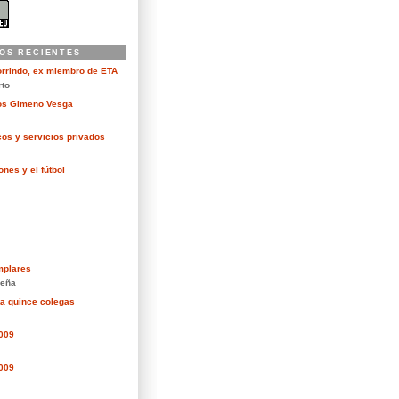
OS RECIENTES
orrindo, ex miembro de ETA
rto
kos Gimeno Vesga
cos y servicios privados
nes y el fútbol
mplares
eña
ra quince colegas
2009
2009