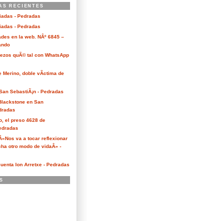
AS RECIENTES
ciadas - Pedradas
ciadas - Pedradas
des en la web. NÂº 6845 –
Kando
Bezos quÃ© tal con WhatsApp
e Merino, doble vÃ­ctima de
San SebastiÃ¡n - Pedradas
 Blackstone en San
dradas
o, el preso 4628 de
edradas
 Â«Nos va a tocar reflexionar
ha otro modo de vidaÂ» -
cuenta Ion Arretxe - Pedradas
S