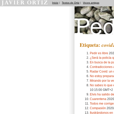
Inicio
|
Textos de Ortiz
|
Voces amigas
Pedradas
Etiqueta:
covid
Pedir es libre
202
¿Será la policía
En busca de la pa
Contradicciones
Radar Covid: un 
No estoy prepara
Mirando por la v
No sabes lo que e
10:15:00 GMT+2
Elvis ha salido de
Cuarentena
2020
Todos me corrigen
Compasión
2020/
Ilustrándonos en (