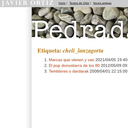
Inicio
|
Textos de Ortiz
|
Voces amigas
Pedradas
Etiqueta:
cheli_lanzagorta
Marcas que vienen y van
2021/04/05 19:4
El pop donostiarra de los 80
2012/05/09 09
Temblores o dardarak
2008/04/01 22:15:0