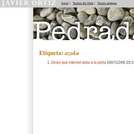
Inicio
|
Textos de Ortiz
|
Voces amigas
Pedradas
Etiqueta:
azoka
Dicen que internet aísla a la peña
2007/12/06 20: