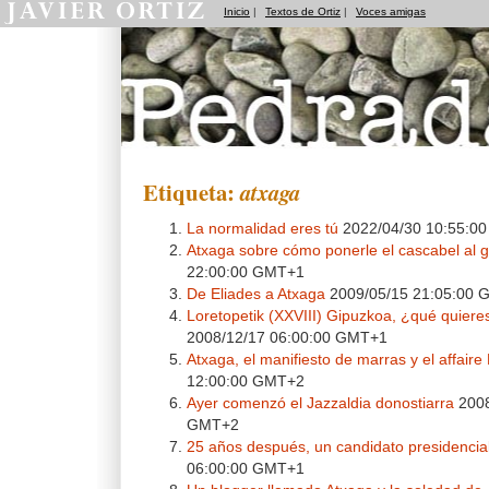
Inicio
|
Textos de Ortiz
|
Voces amigas
Pedradas
Etiqueta:
atxaga
La normalidad eres tú
2022/04/30 10:55:0
Atxaga sobre cómo ponerle el cascabel al 
22:00:00 GMT+1
De Eliades a Atxaga
2009/05/15 21:05:00
Loretopetik (XXVIII) Gipuzkoa, ¿qué quier
2008/12/17 06:00:00 GMT+1
Atxaga, el manifiesto de marras y el affaire
12:00:00 GMT+2
Ayer comenzó el Jazzaldia donostiarra
2008
GMT+2
25 años después, un candidato presidencia
06:00:00 GMT+1