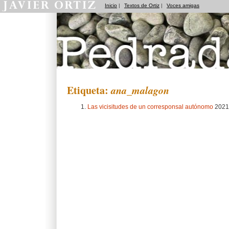
Inicio
|
Textos de Ortiz
|
Voces amigas
Pedradas
Etiqueta:
ana_malagon
Las vicisitudes de un corresponsal autónomo
2021