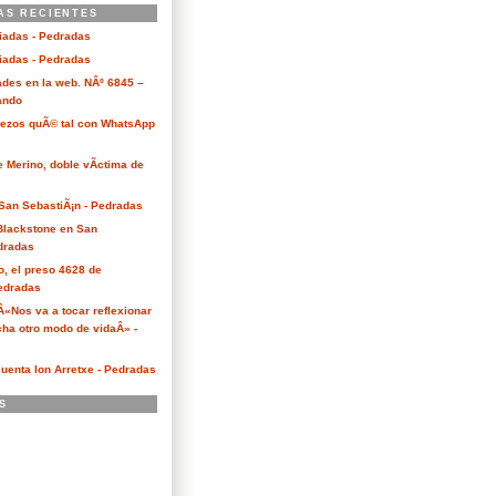
AS RECIENTES
ciadas - Pedradas
ciadas - Pedradas
des en la web. NÂº 6845 –
Kando
Bezos quÃ© tal con WhatsApp
e Merino, doble vÃ­ctima de
San SebastiÃ¡n - Pedradas
 Blackstone en San
dradas
o, el preso 4628 de
edradas
 Â«Nos va a tocar reflexionar
ha otro modo de vidaÂ» -
cuenta Ion Arretxe - Pedradas
S