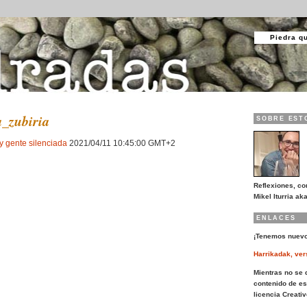
Piedra q
_zubiria
SOBRE EST
y gente silenciada
2021/04/11 10:45:00 GMT+2
Reflexiones, co
Mikel Iturria aka
ENLACES
¡Tenemos nuevo
Harrikadak, ver
Mientras no se d
contenido de es
licencia Creat