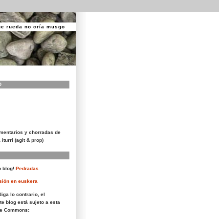
ue rueda no cría musgo
O
mentarios y chorradas de
 iturri (agit & prop)
 blog!
Pedradas
sión en euskera
iga lo contrario, el
te blog está sujeto a esta
ive Commons: