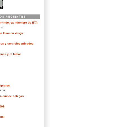
OS RECIENTES
orrindo, ex miembro de ETA
rto
kos Gimeno Vesga
cos y servicios privados
nes y el fútbol
mplares
eña
ra quince colegas
2009
2009