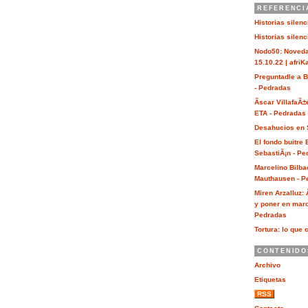
REFERENCI
Historias silen
Historias silen
Nodo50: Noveda
15.10.22 | afri
Preguntadle a 
- Pedradas
Ãscar VillafaÃ±
ETA - Pedradas
Desahucios en 
El fondo buitre
SebastiÃ¡n - Pe
Marcelino Bilba
Mauthausen - P
Miren Arzalluz:
y poner en marc
Pedradas
Tortura: lo que 
CONTENIDO
Archivo
Etiquetas
RSS