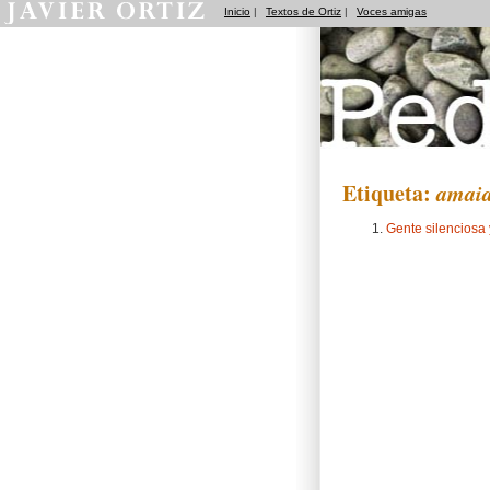
Inicio
|
Textos de Ortiz
|
Voces amigas
Pedradas
Etiqueta:
amaia
Gente silenciosa 