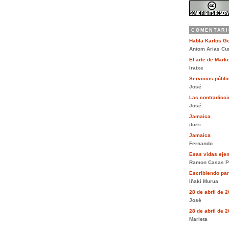
COMENTARI
Habla Karlos G
Antom Arias Cu
El arte de Mar
Iratxe
Servicios públi
José
Las contradiccio
José
Jamaica
iturri
Jamaica
Fernando
Esas vidas eje
Ramon Casas P
Escribiendo pa
Iñaki Murua
28 de abril de 
José
28 de abril de 
Marieta