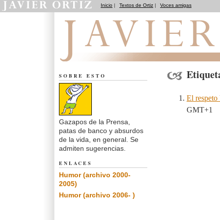
Inicio
|
Textos de Ortiz
|
Voces amigas
Notas de Humor
Etiquet
SOBRE ESTO
El respeto
GMT+1
Gazapos de la Prensa,
patas de banco y absurdos
de la vida, en general. Se
admiten sugerencias.
ENLACES
Humor (archivo 2000-
2005)
Humor (archivo 2006- )