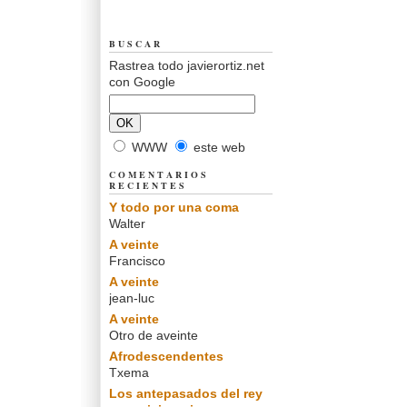
BUSCAR
Rastrea todo javierortiz.net
con Google
WWW
este web
COMENTARIOS
RECIENTES
Y todo por una coma
Walter
A veinte
Francisco
A veinte
jean-luc
A veinte
Otro de aveinte
Afrodescendentes
Txema
Los antepasados del rey