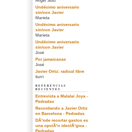
Angel Soto
Undécimo aniversario
sin/con Javier
Marieta
Undécimo aniversario
sin/con Javier
Marieta
Undécimo aniversario
sin/con Javier
José
Por jamaicanas
José
Javier Ortiz: radical libre
iturri
REFERENCIAS
RECIENTES
Entrevista a Malalai Joya -
Pedradas
Recordando a Javier Ortiz
en Barcelona - Pedradas
DÃ³nde recortar gastos es
una opciÃ³n ideolÃ³gica -
Pedradas