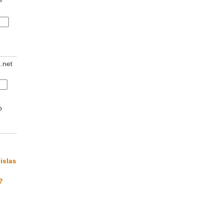
z.net
b
islas
?