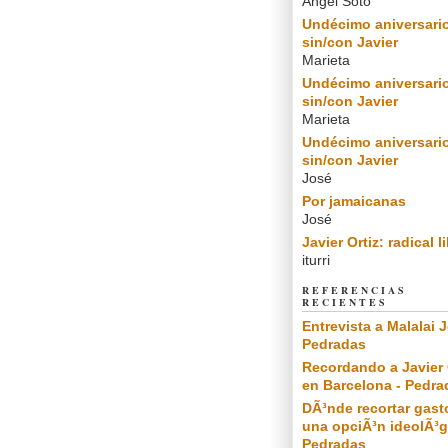
Angel Soto
Undécimo aniversari
sin/con Javier
Marieta
Undécimo aniversari
sin/con Javier
Marieta
Undécimo aniversari
sin/con Javier
José
Por jamaicanas
José
Javier Ortiz: radical l
iturri
REFERENCIAS
RECIENTES
Entrevista a Malalai J
Pedradas
Recordando a Javier 
en Barcelona - Pedra
DÃ³nde recortar gast
una opciÃ³n ideolÃ³g
Pedradas