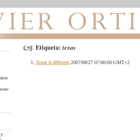
Etiqueta:
texas
Texas is different
2007/08/27 07:00:00 GMT+2
obre
avier
 y
e