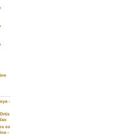
o
o
o
ibre
oya -
Ortiz
das
os es
ica -