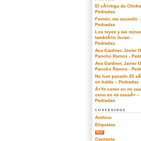
El vÃ©rtigo de Chirbe
Pedradas
Fermin, me acuerdo -
Pedradas
Los reyes y las reina
tambiÃ©n lloran -
Pedradas
Ava Gardner, Javier O
Pancho Ramos - Ped
Ava Gardner, Javier O
Pancho Ramos - Ped
No han pasado 25 a
en balde – Pedradas
Â«Yo como en mi cas
ceno en mi casaÂ» –
Pedradas
CONTENIDOS
Archivo
Etiquetas
RSS
Contacto