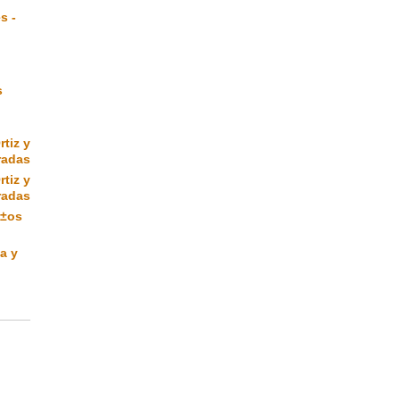
s -
s
rtiz y
radas
rtiz y
radas
Ã±os
a y