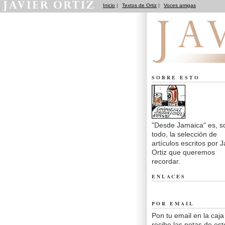
Inicio
|
Textos de Ortiz
|
Voces amigas
Desde Jamaica
SOBRE ESTO
"Desde Jamaica" es, s
todo, la selección de
artículos escritos por J
Ortiz que queremos
recordar.
ENLACES
POR EMAIL
Pon tu email en la caja
recibe las notas de est