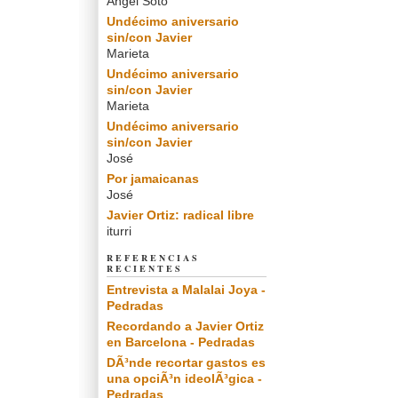
Angel Soto
Undécimo aniversario
sin/con Javier
Marieta
Undécimo aniversario
sin/con Javier
Marieta
Undécimo aniversario
sin/con Javier
José
Por jamaicanas
José
Javier Ortiz: radical libre
iturri
REFERENCIAS
RECIENTES
Entrevista a Malalai Joya -
Pedradas
Recordando a Javier Ortiz
en Barcelona - Pedradas
DÃ³nde recortar gastos es
una opciÃ³n ideolÃ³gica -
Pedradas