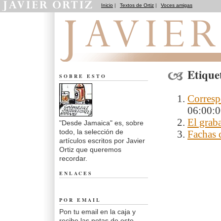
Inicio
|
Textos de Ortiz
|
Voces amigas
Desde Jamaica
Etique
SOBRE ESTO
Corresp
06:00:
El graba
"Desde Jamaica" es, sobre
todo, la selección de
Fachas 
artículos escritos por Javier
Ortiz que queremos
recordar.
ENLACES
POR EMAIL
Pon tu email en la caja y
recibe las notas de este