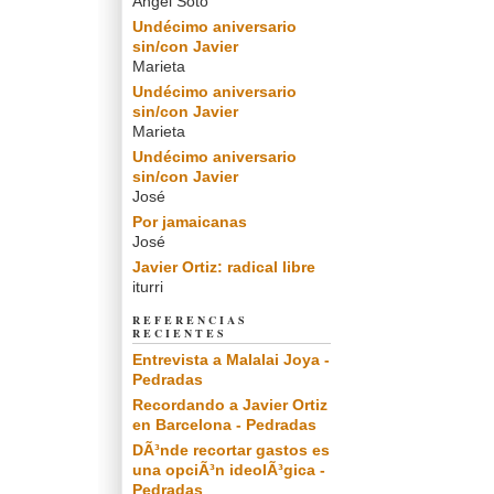
Angel Soto
Undécimo aniversario
sin/con Javier
Marieta
Undécimo aniversario
sin/con Javier
Marieta
Undécimo aniversario
sin/con Javier
José
Por jamaicanas
José
Javier Ortiz: radical libre
iturri
REFERENCIAS
RECIENTES
Entrevista a Malalai Joya -
Pedradas
Recordando a Javier Ortiz
en Barcelona - Pedradas
DÃ³nde recortar gastos es
una opciÃ³n ideolÃ³gica -
Pedradas