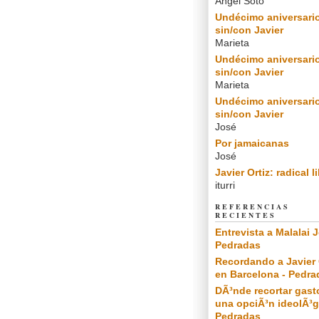
Angel Soto
Undécimo aniversari
sin/con Javier
Marieta
Undécimo aniversari
sin/con Javier
Marieta
Undécimo aniversari
sin/con Javier
José
Por jamaicanas
José
Javier Ortiz: radical l
iturri
REFERENCIAS
RECIENTES
Entrevista a Malalai J
Pedradas
Recordando a Javier 
en Barcelona - Pedra
DÃ³nde recortar gast
una opciÃ³n ideolÃ³g
Pedradas