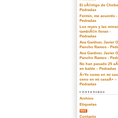
El vÃ©rtigo de Chirbe
Pedradas
Fermin, me acuerdo -
Pedradas
Los reyes y las reina
tambiÃ©n lloran -
Pedradas
Ava Gardner, Javier O
Pancho Ramos - Ped
Ava Gardner, Javier O
Pancho Ramos - Ped
No han pasado 25 a
en balde – Pedradas
Â«Yo como en mi cas
ceno en mi casaÂ» –
Pedradas
CONTENIDOS
Archivo
Etiquetas
RSS
Contacto