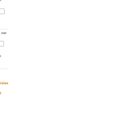
z.net
b
islas
?