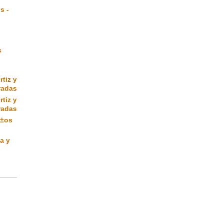
s -
s
rtiz y
radas
rtiz y
radas
Ã±os
a y