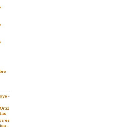
o
o
o
ibre
oya -
Ortiz
das
os es
ica -