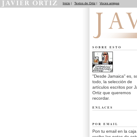
Inicio
|
Textos de Ortiz
|
Voces amigas
Desde Jamaica
SOBRE ESTO
"Desde Jamaica" es, s
todo, la selección de
artículos escritos por J
Ortiz que queremos
recordar.
ENLACES
POR EMAIL
Pon tu email en la caja
recibe las notas de est