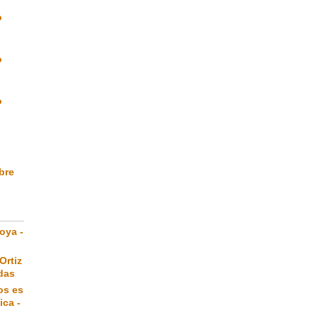
o
o
o
ibre
oya -
Ortiz
das
os es
ica -