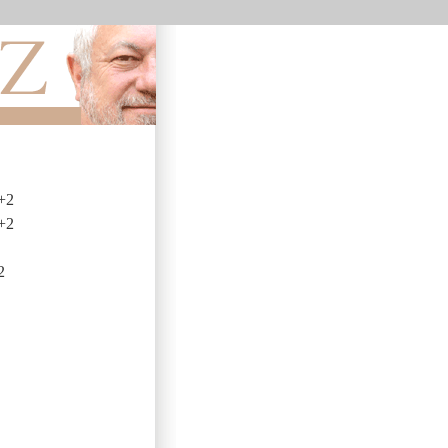
+2
+2
2