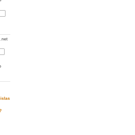
z.net
b
islas
?