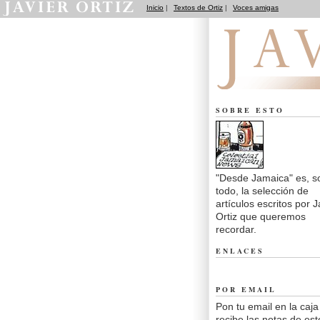
Inicio
|
Textos de Ortiz
|
Voces amigas
Desde Jamaica
SOBRE ESTO
"Desde Jamaica" es, s
todo, la selección de
artículos escritos por J
Ortiz que queremos
recordar.
ENLACES
POR EMAIL
Pon tu email en la caja
recibe las notas de est