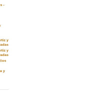
s -
s
rtiz y
radas
rtiz y
radas
Ã±os
a y