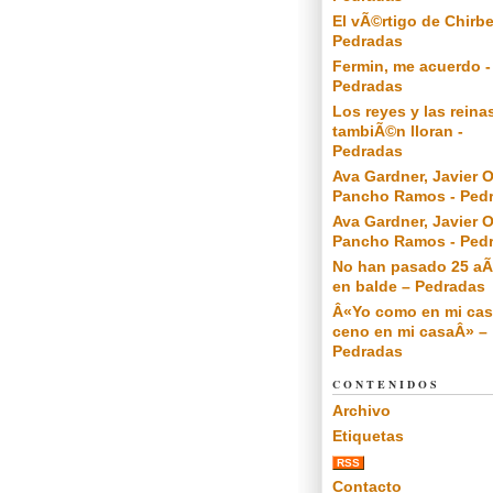
El vÃ©rtigo de Chirbe
Pedradas
Fermin, me acuerdo -
Pedradas
Los reyes y las reina
tambiÃ©n lloran -
Pedradas
Ava Gardner, Javier O
Pancho Ramos - Ped
Ava Gardner, Javier O
Pancho Ramos - Ped
No han pasado 25 a
en balde – Pedradas
Â«Yo como en mi cas
ceno en mi casaÂ» –
Pedradas
CONTENIDOS
Archivo
Etiquetas
RSS
Contacto