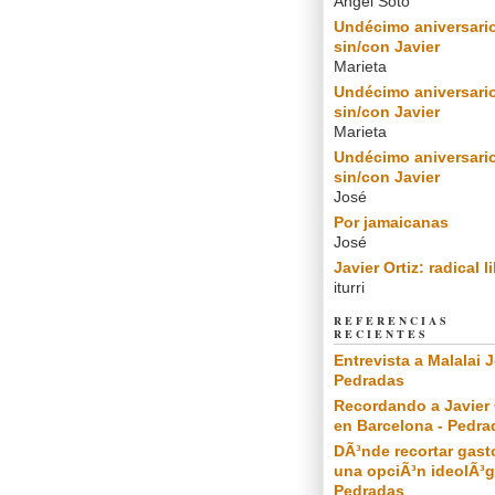
Angel Soto
Undécimo aniversari
sin/con Javier
Marieta
Undécimo aniversari
sin/con Javier
Marieta
Undécimo aniversari
sin/con Javier
José
Por jamaicanas
José
Javier Ortiz: radical l
iturri
REFERENCIAS
RECIENTES
Entrevista a Malalai J
Pedradas
Recordando a Javier 
en Barcelona - Pedra
DÃ³nde recortar gast
una opciÃ³n ideolÃ³g
Pedradas