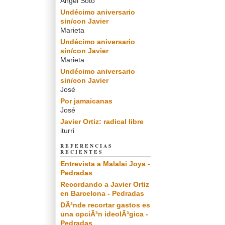
Angel Soto
Undécimo aniversario
sin/con Javier
Marieta
Undécimo aniversario
sin/con Javier
Marieta
Undécimo aniversario
sin/con Javier
José
Por jamaicanas
José
Javier Ortiz: radical libre
iturri
REFERENCIAS
RECIENTES
Entrevista a Malalai Joya -
Pedradas
Recordando a Javier Ortiz
en Barcelona - Pedradas
DÃ³nde recortar gastos es
una opciÃ³n ideolÃ³gica -
Pedradas