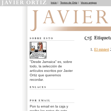
Inicio
|
Textos de Ortiz
|
Voces amigas
Desde Jamaica
Etiquet
SOBRE ESTO
El misteri
2
"Desde Jamaica" es, sobre
todo, la selección de
artículos escritos por Javier
Ortiz que queremos
recordar.
ENLACES
POR EMAIL
Pon tu email en la caja y
recibe las notas de este