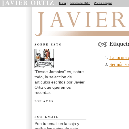
Inicio
|
Textos de Ortiz
|
Voces amigas
Desde Jamaica
Etiquet
SOBRE ESTO
La locura 
Sermón sob
"Desde Jamaica" es, sobre
todo, la selección de
artículos escritos por Javier
Ortiz que queremos
recordar.
ENLACES
POR EMAIL
Pon tu email en la caja y
recibe las notas de este