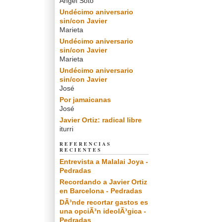
Angel Soto
Undécimo aniversario
sin/con Javier
Marieta
Undécimo aniversario
sin/con Javier
Marieta
Undécimo aniversario
sin/con Javier
José
Por jamaicanas
José
Javier Ortiz: radical libre
iturri
REFERENCIAS
RECIENTES
Entrevista a Malalai Joya -
Pedradas
Recordando a Javier Ortiz
en Barcelona - Pedradas
DÃ³nde recortar gastos es
una opciÃ³n ideolÃ³gica -
Pedradas