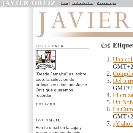
Inicio
|
Textos de Ortiz
|
Voces amigas
Desde Jamaica
Etique
SOBRE ESTO
Una col
GMT+
Cómplic
"Desde Jamaica" es, sobre
todo, la selección de
Del ter
artículos escritos por Javier
GMT+
Ortiz que queremos
El cruz
recordar.
Un Nobe
ENLACES
La Cumb
GMT+
POR EMAIL
¿Y ahor
Pon tu email en la caja y
recibe las notas de este