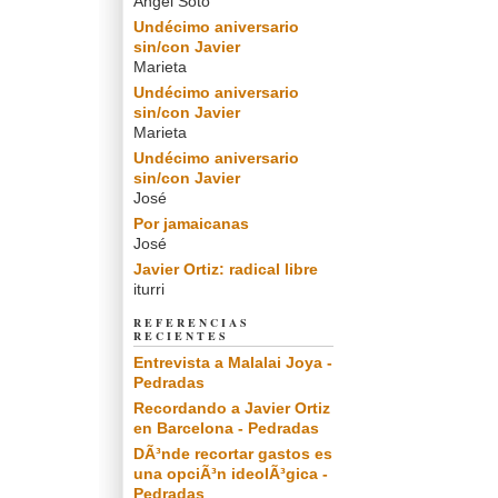
Angel Soto
Undécimo aniversario
sin/con Javier
Marieta
Undécimo aniversario
sin/con Javier
Marieta
Undécimo aniversario
sin/con Javier
José
Por jamaicanas
José
Javier Ortiz: radical libre
iturri
REFERENCIAS
RECIENTES
Entrevista a Malalai Joya -
Pedradas
Recordando a Javier Ortiz
en Barcelona - Pedradas
DÃ³nde recortar gastos es
una opciÃ³n ideolÃ³gica -
Pedradas