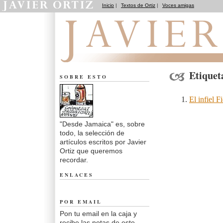
Inicio
|
Textos de Ortiz
|
Voces amigas
Desde Jamaica
Etiquet
SOBRE ESTO
El infiel F
"Desde Jamaica" es, sobre
todo, la selección de
artículos escritos por Javier
Ortiz que queremos
recordar.
ENLACES
POR EMAIL
Pon tu email en la caja y
recibe las notas de este