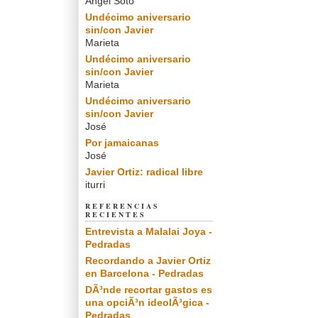
Angel Soto
Undécimo aniversario
sin/con Javier
Marieta
Undécimo aniversario
sin/con Javier
Marieta
Undécimo aniversario
sin/con Javier
José
Por jamaicanas
José
Javier Ortiz: radical libre
iturri
REFERENCIAS
RECIENTES
Entrevista a Malalai Joya -
Pedradas
Recordando a Javier Ortiz
en Barcelona - Pedradas
DÃ³nde recortar gastos es
una opciÃ³n ideolÃ³gica -
Pedradas