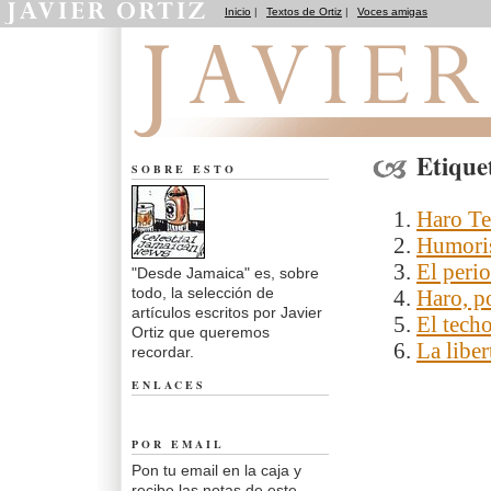
Inicio
|
Textos de Ortiz
|
Voces amigas
Desde Jamaica
Etique
SOBRE ESTO
Haro Te
Humoris
El peri
"Desde Jamaica" es, sobre
todo, la selección de
Haro, p
artículos escritos por Javier
El tech
Ortiz que queremos
La libe
recordar.
ENLACES
POR EMAIL
Pon tu email en la caja y
recibe las notas de este