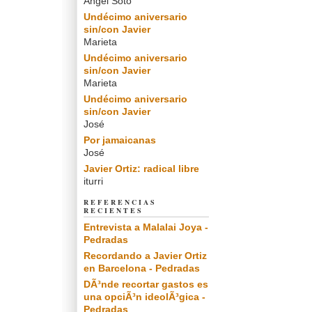
Angel Soto
Undécimo aniversario
sin/con Javier
Marieta
Undécimo aniversario
sin/con Javier
Marieta
Undécimo aniversario
sin/con Javier
José
Por jamaicanas
José
Javier Ortiz: radical libre
iturri
REFERENCIAS
RECIENTES
Entrevista a Malalai Joya -
Pedradas
Recordando a Javier Ortiz
en Barcelona - Pedradas
DÃ³nde recortar gastos es
una opciÃ³n ideolÃ³gica -
Pedradas