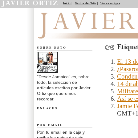
Inicio
|
Textos de Ortiz
|
Voces amigas
Desde Jamaica
Etique
SOBRE ESTO
El 13 d
¿Pasaro
Conden
"Desde Jamaica" es, sobre
todo, la selección de
14 de ab
artículos escritos por Javier
Militare
Ortiz que queremos
Así se e
recordar.
Jamie F
ENLACES
GMT+
POR EMAIL
Pon tu email en la caja y
recibe las notas de este