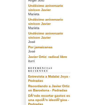
Angel Soto
Undécimo aniversario
sin/con Javier
Marieta
Undécimo aniversario
sin/con Javier
Marieta
Undécimo aniversario
sin/con Javier
José
Por jamaicanas
José
Javier Ortiz: radical libre
iturri
REFERENCIAS
RECIENTES
Entrevista a Malalai Joya -
Pedradas
Recordando a Javier Ortiz
en Barcelona - Pedradas
DÃ³nde recortar gastos es
una opciÃ³n ideolÃ³gica -
Pedradas