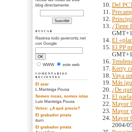
Del PC
blog directamente.
Precamp
Principi
¿Tiene 
BUSCAR
GMT+
Rastrea todo javierortiz.net
El «pla
con Google
El PP m
GMT+
Tendenc
WWW
este web
Kerry c
COMENTARIOS
Vaya u
RECIENTES
Más igu
El azar
¿De qué
L.Manteiga Pousa
El parl
Somos rocas, somos islas
Luis Manteiga Pousa
Mayor 
Votos: ¿A qué precio?
Mayor y
El grabador pirata
Mayor O
iturri
2004/0
El grabador pirata