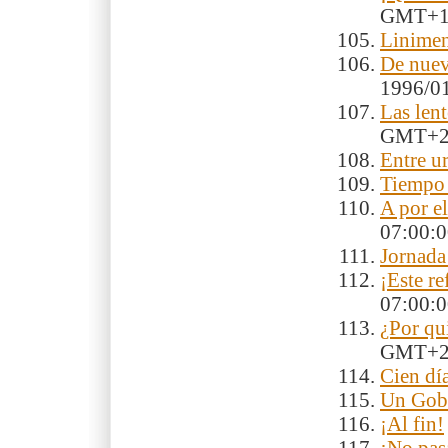
GMT+
Linimen
De nuev
1996/0
Las lent
GMT+
Entre u
Tiempo 
A por el
07:00:
Jornada
¡Este r
07:00:
¿Por qu
GMT+
Cien dí
Un Gobi
¡Al fin!