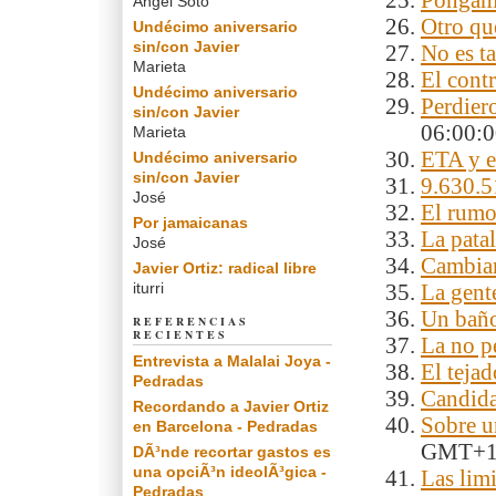
Pongámo
Angel Soto
Otro que
Undécimo aniversario
sin/con Javier
No es ta
Marieta
El contr
Undécimo aniversario
Perdier
sin/con Javier
06:00:
Marieta
ETA y 
Undécimo aniversario
sin/con Javier
9.630.5
José
El rumo
Por jamaicanas
La patal
José
Cambiar
Javier Ortiz: radical libre
iturri
La gent
Un baño
REFERENCIAS
RECIENTES
La no p
Entrevista a Malalai Joya -
El tejad
Pedradas
Candida
Recordando a Javier Ortiz
Sobre u
en Barcelona - Pedradas
GMT+
DÃ³nde recortar gastos es
una opciÃ³n ideolÃ³gica -
Las lim
Pedradas