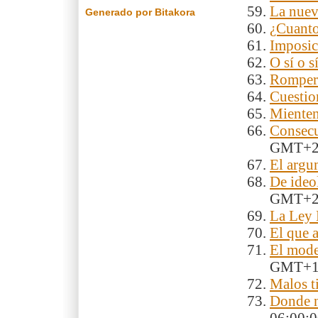
La nuev
Generado por Bitakora
¿Cuanto
Imposic
O sí o s
Romper 
Cuestio
Mienten
Consecu
GMT+
El argu
De ideol
GMT+
La Ley 
El que a
El mode
GMT+
Malos t
Donde n