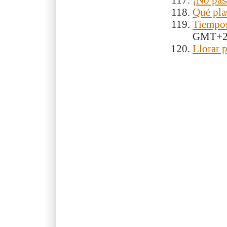
¡No pas
Qué pla
Tiempos
GMT+
Llorar 