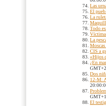
06:00:
Las urn
El pueb
La rule
Maquill
Todo es
Víctima
La pesc
Moscas 
CIS a g
«Hijos 
¿En man
GMT+
Dos niñ
12-M: A
20:00:
Problem
GMT+
El testi