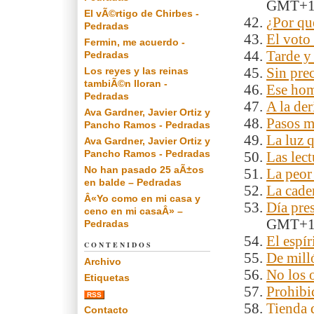
GMT+
El vÃ©rtigo de Chirbes -
¿Por qu
Pedradas
El voto
Fermin, me acuerdo -
Tarde y
Pedradas
Los reyes y las reinas
Sin pre
tambiÃ©n lloran -
Ese ho
Pedradas
A la der
Ava Gardner, Javier Ortiz y
Pasos m
Pancho Ramos - Pedradas
La luz 
Ava Gardner, Javier Ortiz y
Pancho Ramos - Pedradas
Las lec
No han pasado 25 aÃ±os
La peor 
en balde – Pedradas
La cade
Â«Yo como en mi casa y
Día pre
ceno en mi casaÂ» –
GMT+
Pedradas
El espír
CONTENIDOS
De mill
Archivo
No los 
Etiquetas
Prohibi
RSS
Tienda 
Contacto