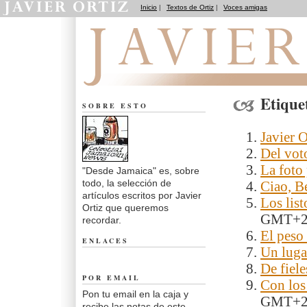
Inicio
|
Textos de Ortiz
|
Voces amigas
Desde Jamaica
Etique
SOBRE ESTO
Javier O
Del vot
La foto 
"Desde Jamaica" es, sobre
todo, la selección de
Ciao, Be
artículos escritos por Javier
Los list
Ortiz que queremos
GMT+
recordar.
El peso
ENLACES
Un luga
De fiel
POR EMAIL
Con los
Pon tu email en la caja y
GMT+
recibe las notas de este