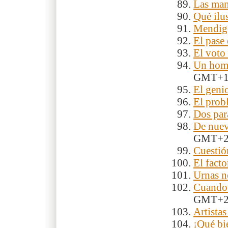
Las man
Qué ilu
Mendigo
El pase
El voto
Un homb
GMT+
El geni
El prob
Dos par
De nuev
GMT+
Cuestió
El fact
Urnas n
Cuando 
GMT+
Artistas
¡Qué bi