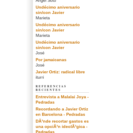
Angel Soto
Undécimo aniversario
sin/con Javier
Marieta
Undécimo aniversario
sin/con Javier
Marieta
Undécimo aniversario
sin/con Javier
José
Por jamaicanas
José
Javier Ortiz: radical libre
iturri
REFERENCIAS
RECIENTES
Entrevista a Malalai Joya -
Pedradas
Recordando a Javier Ortiz
en Barcelona - Pedradas
DÃ³nde recortar gastos es
una opciÃ³n ideolÃ³gica -
Pedradas