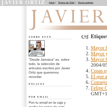
Inicio
|
Textos de Ortiz
|
Voces amigas
Desde Jamaica
Etique
SOBRE ESTO
Mayor 
Mayor y
Mayor O
"Desde Jamaica" es, sobre
todo, la selección de
2004/0
artículos escritos por Javier
Cosas q
Ortiz que queremos
El que a
recordar.
Consejo
ENLACES
Felipe 
GMT+
POR EMAIL
Pon tu email en la caja y
recibe las notas de este