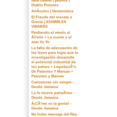
Nice Diablo I photos |
Diablo Pictures
ArtÃ­culos | Hemeroteca
El Fraude del rescate a
Grecia | ASAMBLEA
VINARÃS
Perdiendo el miedo al
Ã©xito » La suerte y el
azar Vs Yo
La falta de adecuación de
las leyes para logra que la
investigación desarrolle
el potencial industrial de
los países « LegislaciÃ³n
De Patentes Y Marcas «
Patentes y Marcas
Caricaturas sin sangre -
Desde Jamaica
La fe mueve patraÃ±as -
Desde Jamaica
Â¡CÃ³mo es la gente! -
Desde Jamaica
No hubo mensaje del Rey