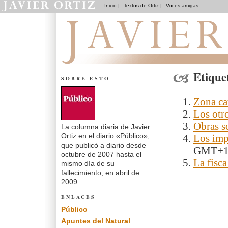
Inicio
|
Textos de Ortiz
|
Voces amigas
El dedo en la llaga
Etique
SOBRE ESTO
Zona ca
Los otr
Obras s
La columna diaria de Javier
Ortiz en el diario «Público»,
Los imp
que publicó a diario desde
GMT+
octubre de 2007 hasta el
La fisc
mismo día de su
fallecimiento, en abril de
2009.
ENLACES
Público
Apuntes del Natural