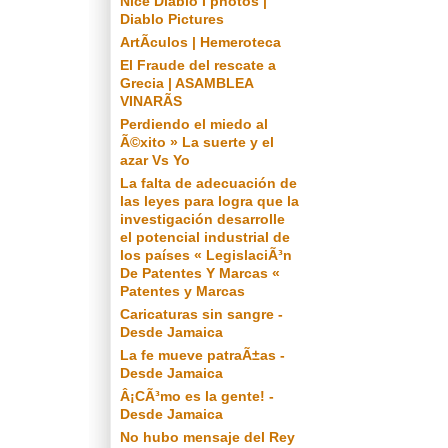
Nice Diablo I photos |
Diablo Pictures
ArtÃ­culos | Hemeroteca
El Fraude del rescate a
Grecia | ASAMBLEA
VINARÃS
Perdiendo el miedo al
Ã©xito » La suerte y el
azar Vs Yo
La falta de adecuación de
las leyes para logra que la
investigación desarrolle
el potencial industrial de
los países « LegislaciÃ³n
De Patentes Y Marcas «
Patentes y Marcas
Caricaturas sin sangre -
Desde Jamaica
La fe mueve patraÃ±as -
Desde Jamaica
Â¡CÃ³mo es la gente! -
Desde Jamaica
No hubo mensaje del Rey