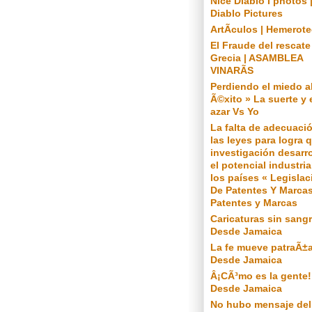
Nice Diablo I photos 
Diablo Pictures
ArtÃ­culos | Hemerot
El Fraude del rescate
Grecia | ASAMBLEA
VINARÃS
Perdiendo el miedo a
Ã©xito » La suerte y 
azar Vs Yo
La falta de adecuaci
las leyes para logra q
investigación desarro
el potencial industria
los países « Legislac
De Patentes Y Marcas
Patentes y Marcas
Caricaturas sin sangr
Desde Jamaica
La fe mueve patraÃ±a
Desde Jamaica
Â¡CÃ³mo es la gente!
Desde Jamaica
No hubo mensaje del