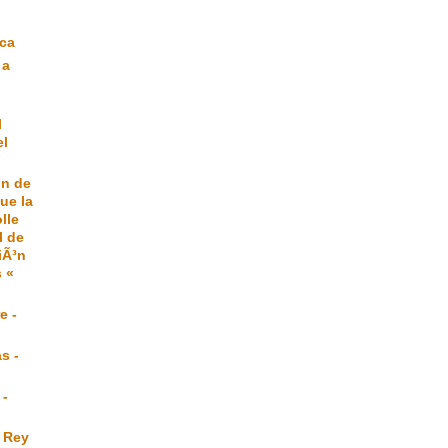
|
eca
 a
l
el
ón de
ue la
lle
l de
iÃ³n
 «
e -
s -
 -
 Rey