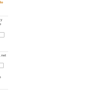
do
 y
e
z.net
b