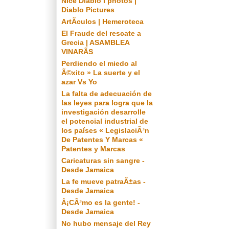
Nice Diablo I photos |
Diablo Pictures
ArtÃ­culos | Hemeroteca
El Fraude del rescate a
Grecia | ASAMBLEA
VINARÃS
Perdiendo el miedo al
Ã©xito » La suerte y el
azar Vs Yo
La falta de adecuación de
las leyes para logra que la
investigación desarrolle
el potencial industrial de
los países « LegislaciÃ³n
De Patentes Y Marcas «
Patentes y Marcas
Caricaturas sin sangre -
Desde Jamaica
La fe mueve patraÃ±as -
Desde Jamaica
Â¡CÃ³mo es la gente! -
Desde Jamaica
No hubo mensaje del Rey