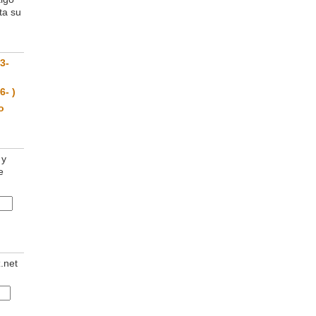
ta su
3-
6- )
o
 y
e
z.net