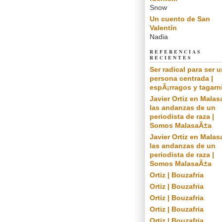
Snow
Un cuento de San
Valentín
Nadia
REFERENCIAS
RECIENTES
Ser radical para ser 
persona centrada |
espÃ¡rragos y tagarn
Javier Ortiz en Malas
las andanzas de un
periodista de raza |
Somos MalasaÃ±a
Javier Ortiz en Malas
las andanzas de un
periodista de raza |
Somos MalasaÃ±a
Ortiz | Bouzafria
Ortiz | Bouzafria
Ortiz | Bouzafria
Ortiz | Bouzafria
Ortiz | Bouzafria