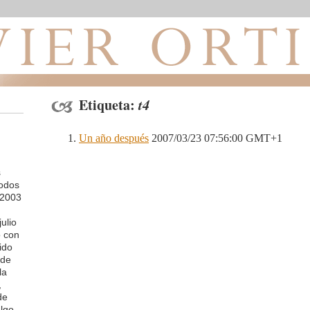
Etiqueta:
t4
Un año después
2007/03/23 07:56:00 GMT+1
s
todos
 2003
ulio
o con
ido
 de
la
,
de
lgo