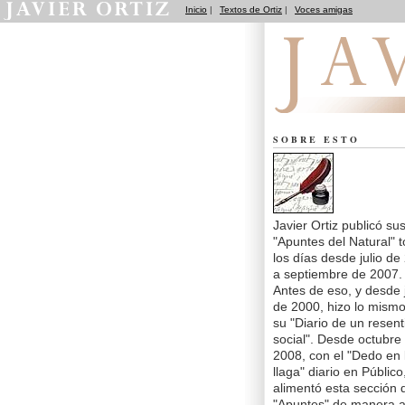
Inicio
|
Textos de Ortiz
|
Voces amigas
Apuntes del Natural
SOBRE ESTO
Javier Ortiz publicó su
"Apuntes del Natural" 
los días desde julio de
a septiembre de 2007.
Antes de eso, y desde j
de 2000, hizo lo mism
su "Diario de un resent
social". Desde octubre
2008, con el "Dedo en 
llaga" diario en Público
alimentó esta sección 
"Apuntes" de manera a