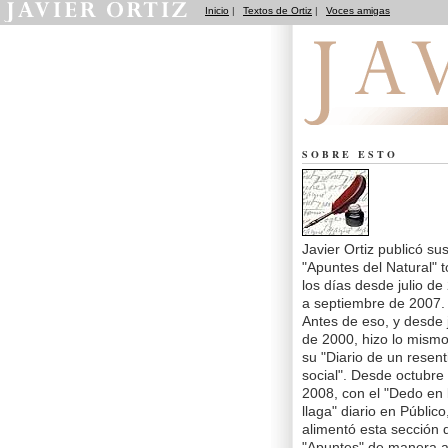
Inicio
|
Textos de Ortiz
|
Voces amigas
Apuntes del Natural
SOBRE ESTO
Javier Ortiz publicó su
"Apuntes del Natural" 
los días desde julio de
a septiembre de 2007.
Antes de eso, y desde j
de 2000, hizo lo mism
su "Diario de un resent
social". Desde octubre
2008, con el "Dedo en 
llaga" diario en Público
alimentó esta sección 
"Apuntes" de manera a