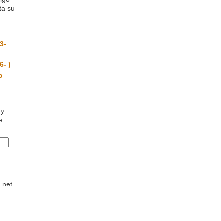
ta su
3-
6- )
o
 y
e
z.net