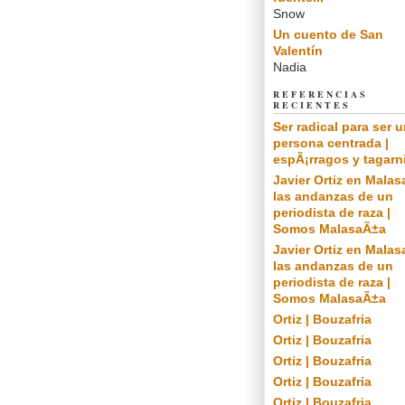
Snow
Un cuento de San
Valentín
Nadia
REFERENCIAS
RECIENTES
Ser radical para ser 
persona centrada |
espÃ¡rragos y tagarn
Javier Ortiz en Malas
las andanzas de un
periodista de raza |
Somos MalasaÃ±a
Javier Ortiz en Malas
las andanzas de un
periodista de raza |
Somos MalasaÃ±a
Ortiz | Bouzafria
Ortiz | Bouzafria
Ortiz | Bouzafria
Ortiz | Bouzafria
Ortiz | Bouzafria