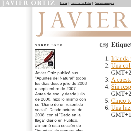
Inicio
|
Textos de Ortiz
|
Voces amigas
Apuntes del Natural
Etique
SOBRE ESTO
Irlanda
Una col
GMT+
Javier Ortiz publicó sus
"Apuntes del Natural" todos
A cuest
los días desde julio de 2003
Sin res
a septiembre de 2007.
GMT+
Antes de eso, y desde julio
de 2000, hizo lo mismo con
Cinco t
su "Diario de un resentido
Una luz 
social". Desde octubre de
GMT+
2008, con el "Dedo en la
llaga" diario en Público,
alimentó esta sección de
"Apuntes" de manera algo