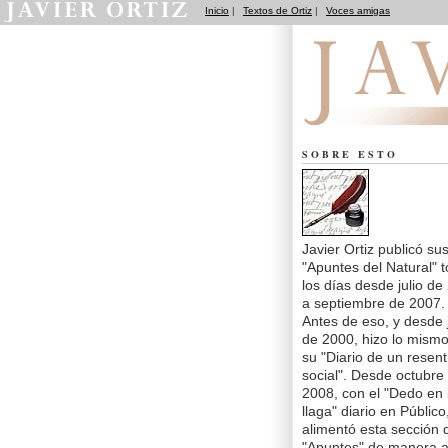
Inicio
|
Textos de Ortiz
|
Voces amigas
Apuntes del Natural
SOBRE ESTO
Javier Ortiz publicó su
"Apuntes del Natural" 
los días desde julio de
a septiembre de 2007.
Antes de eso, y desde j
de 2000, hizo lo mism
su "Diario de un resent
social". Desde octubre
2008, con el "Dedo en 
llaga" diario en Público
alimentó esta sección 
"Apuntes" de manera a