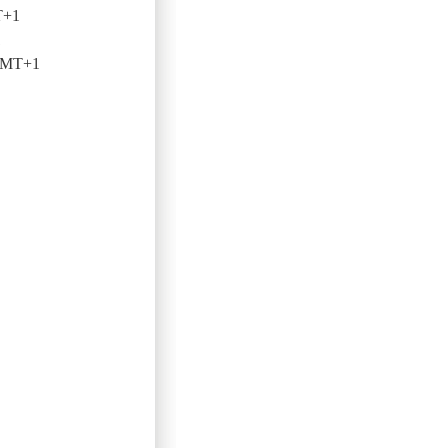
T+1
1
 GMT+1