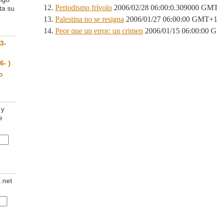
Periodismo frívolo
2006/02/28 06:00:0.309000 GM
ta su
Palestina no se resigna
2006/01/27 06:00:00 GMT+
Peor que un error: un crimen
2006/01/15 06:00:00
3-
6- )
o
 y
e
z.net