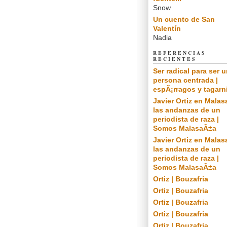
Snow
Un cuento de San
Valentín
Nadia
REFERENCIAS
RECIENTES
Ser radical para ser 
persona centrada |
espÃ¡rragos y tagarn
Javier Ortiz en Malas
las andanzas de un
periodista de raza |
Somos MalasaÃ±a
Javier Ortiz en Malas
las andanzas de un
periodista de raza |
Somos MalasaÃ±a
Ortiz | Bouzafria
Ortiz | Bouzafria
Ortiz | Bouzafria
Ortiz | Bouzafria
Ortiz | Bouzafria