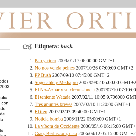
Etiqueta:
bush
Pan y circo
2009/01/17 06:00:00 GMT+1
No nos venda peines
2007/10/26 07:00:00 GMT+2
PP Bush
2007/09/10 07:45:00 GMT+2
s
todos
Sogecable y Mediapro
2007/09/02 06:00:00 GMT+
 2003
El No-Aznar y su circunstancia
2007/07/10 07:10:
El teniente Watada
2007/02/11 10:05:9.706000 GM
ulio
o con
Tres apuntes breves
2007/02/10 11:20:00 GMT+1
ido
El tren
2007/02/03 09:40:00 GMT+1
 de
Noticia bomba
2006/11/22 05:00:00 GMT+1
la
,
La víbora de Occidente
2006/05/16 06:15:00 GMT+
de
Ciao, Berlusconi, ciao
2006/04/12 05:15:00 GMT+2
lgo