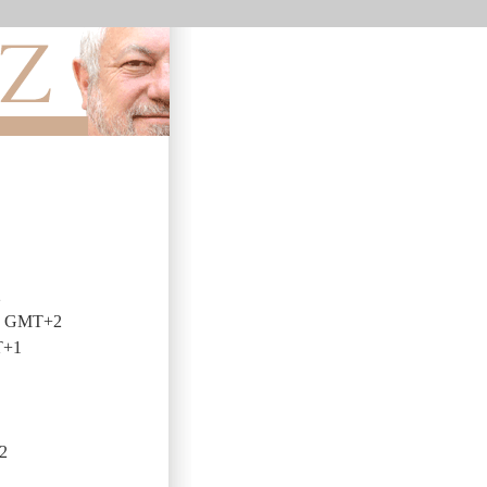
2
00 GMT+2
T+1
2