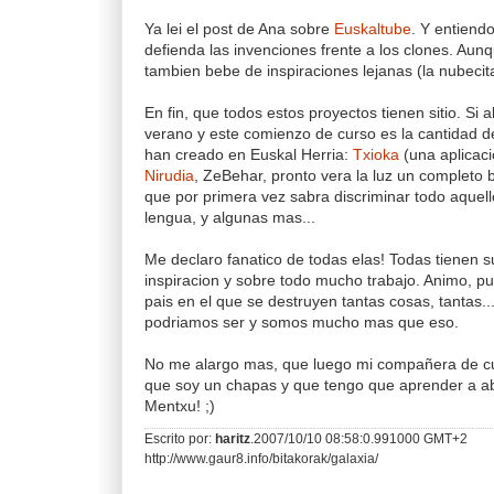
Ya lei el post de Ana sobre
Euskaltube
. Y entiend
defienda las invenciones frente a los clones. Aun
tambien bebe de inspiraciones lejanas (la nubecita
En fin, que todos estos proyectos tienen sitio. Si
verano y este comienzo de curso es la cantidad 
han creado en Euskal Herria:
Txioka
(una aplicaci
Nirudia
, ZeBehar, pronto vera la luz un completo
que por primera vez sabra discriminar todo aquell
lengua, y algunas mas...
Me declaro fanatico de todas elas! Todas tienen s
inspiracion y sobre todo mucho trabajo. Animo, pu
pais en el que se destruyen tantas cosas, tantas.
podriamos ser y somos mucho mas que eso.
No me alargo mas, que luego mi compañera de cu
que soy un chapas y que tengo que aprender a ab
Mentxu! ;)
Escrito por:
haritz
.2007/10/10 08:58:0.991000 GMT+2
http://www.gaur8.info/bitakorak/galaxia/