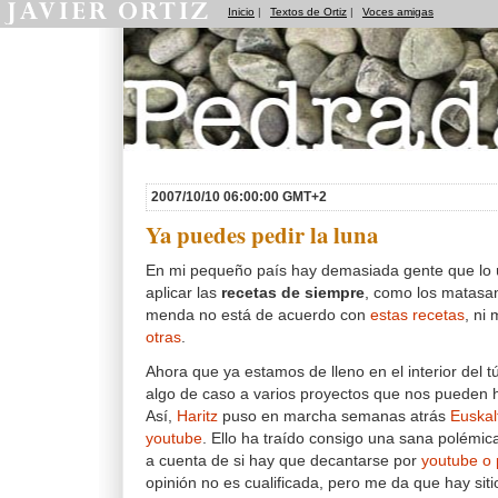
Inicio
|
Textos de Ortiz
|
Voces amigas
Pedradas
2007/10/10 06:00:00 GMT+2
Ya puedes pedir la luna
En mi pequeño país hay demasiada gente que lo 
aplicar las
recetas de siempre
, como los matasa
menda no está de acuerdo con
estas recetas
, ni
otras
.
Ahora que ya estamos de lleno en el interior del 
algo de caso a varios proyectos que nos pueden h
Así,
Haritz
puso en marcha semanas atrás
Euskal
youtube
. Ello ha traído consigo una sana polémic
a cuenta de si hay que decantarse por
youtube o 
opinión no es cualificada, pero me da que hay sit