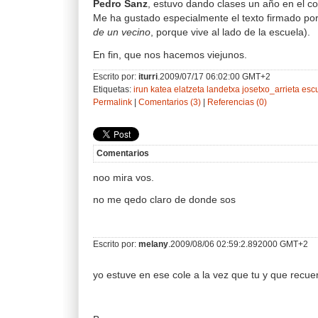
Pedro Sanz
, estuvo dando clases un año en el co
Me ha gustado especialmente el texto firmado po
de un vecino
, porque vive al lado de la escuela).
En fin, que nos hacemos viejunos.
Escrito por:
iturri
.2009/07/17 06:02:00 GMT+2
Etiquetas:
irun
katea
elatzeta
landetxa
josetxo_arrieta
esc
Permalink
|
Comentarios (3)
|
Referencias (0)
Comentarios
noo mira vos.
no me qedo claro de donde sos
Escrito por:
melany
.2009/08/06 02:59:2.892000 GMT+2
yo estuve en ese cole a la vez que tu y que recu