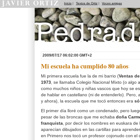
Inicio
|
Textos de Ortiz
|
Voces amigas
Pedradas
2009/07/17 06:02:00 GMT+2
Mi escuela ha cumplido 80 años
Mi primera escuela fue la de mi barrio (
Ventas de
1973
, se llamaba Colegio Nacional Mixto (o algo a
como muchos niños y niñas vascos que hoy se esc
de hablar en castellano (ni de entenderlo). Pero, 
y ahora), la escuela que me tocó entonces era
só
El primer día lloré como un condenado, pero lueg
pesar de las broncas que me echaba
doña Carme
franquista
, por decir los nombres en euskara de 
aparecían dibujados en las
cartillas
para aprender 
en Primero nos tocó un profesor cojonudo con el