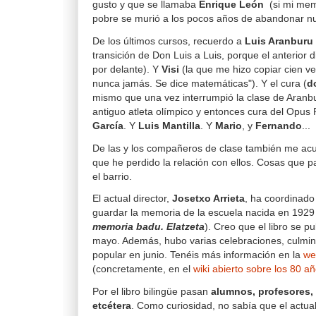
gusto y que se llamaba
Enrique León
(si mi memo
pobre se murió a los pocos años de abandonar nu
De los últimos cursos, recuerdo a
Luis Aranburu
transición de Don Luis a Luis, porque el anterior d
por delante). Y
Visi
(la que me hizo copiar cien v
nunca jamás. Se dice matemáticas"). Y el cura (
d
mismo que una vez interrumpió la clase de Aranb
antiguo atleta olímpico y entonces cura del Opus 
García
. Y
Luis Mantilla
. Y
Mario
, y
Fernando
...
De las y los compañeros de clase también me ac
que he perdido la relación con ellos. Cosas que p
el barrio.
El actual director,
Josetxo Arrieta
, ha coordinado 
guardar la memoria de la escuela nacida en 1929
memoria badu. Elatzeta
). Creo que el libro se p
mayo. Además, hubo varias celebraciones, culmi
popular en junio. Tenéis más información en la
we
(concretamente, en el
wiki abierto sobre los 80 añ
Por el libro bilingüe pasan
alumnos, profesores,
etcétera
. Como curiosidad, no sabía que el actual