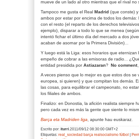
mueve de un lado al otro mientras que el rival no
Tampoco me gusta el Real
Madrid
(que conste) y
ambos por estar por encima de todos los demás: l
con el resto (el reparto de los derechos televisiv
ejemplo), disparar a todo lo que se menea (según
intentó fichar el último día del mercado a dos jóv
acaban de asomar por la Primera División)...
Y luego está la Liga: esos horarios que eternizan 
empeño de cobrar a las emisoras de radio... ¿Qu
entidad presidida por
Astiazaran
?
No comment
A veces pienso que lo mejor es que estos dos se v
europea, si quieren) y que compitan los demás. E
las cosas, para equilibrar el campeonato, no esta
los filiales de ambos.
Finalizo: en Donostia, la afición realista siempre 
pero cada vez es más la gente que siente lo mism
Barça eta Madriden liga
, apunte hau euskaraz.
Escrito por:
iturri
.2011/09/12 08:30:00 GMT+2
Etiquetas:
real_sociedad
barça
realsocialismo
fútbol
|
Per