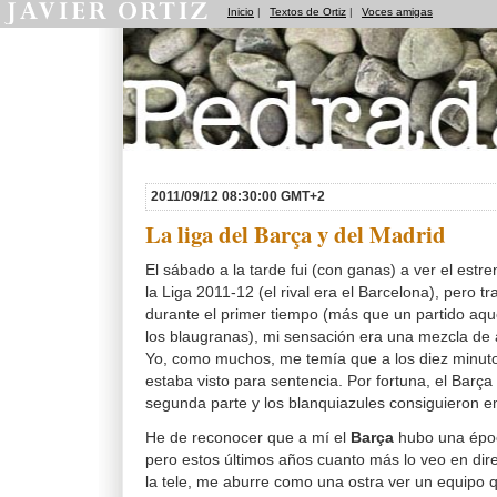
Inicio
|
Textos de Ortiz
|
Voces amigas
Pedradas
2011/09/12 08:30:00 GMT+2
La liga del Barça y del Madrid
El sábado a la tarde fui (con ganas) a ver el estr
la Liga 2011-12 (el rival era el Barcelona), pero t
durante el primer tiempo (más que un partido aqu
los blaugranas), mi sensación era una mezcla de
Yo, como muchos, me temía que a los diez minuto
estaba visto para sentencia. Por fortuna, el Barça
segunda parte y los blanquiazules consiguieron e
He de reconocer que a mí el
Barça
hubo una épo
pero estos últimos años cuanto más lo veo en di
la tele, me aburre como una ostra ver un equipo q