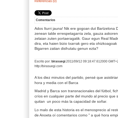
Referencias (0)
Comentarios
Ados Iturri jauna! Nik ere gogoan dut Bartzelona 
zenean talde errespetagarria zela, gauza askoreng
zelaian zuten portaeragatik. Gaur egun Real Madri
dira, eta haien bizio txarrak gero eta ohizkoagoak 
Bigarren zatian disfrutatu genun ezta?
Escrito por:
birasuegi
.2011/09/12 09:18:47.612000 GMT+
http://birasuegi.com
A los diez minutos del partido, pensé que asistir
hora y media con el Barca
Madrid y Barca son transnacionales del fútbol, fi
críos en cualquier parte del mundo al precio que 
quitan un poco más la capacidad de soñar.
Lo malo de esta historia es el menosprecio al rest
de Anoeta oí comentarios como " a qué hora emp