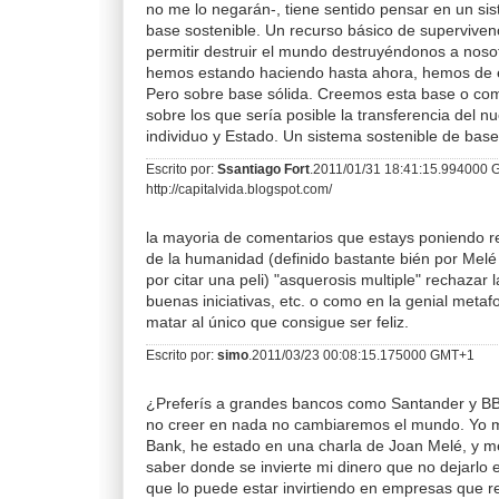
no me lo negarán-, tiene sentido pensar en un s
base sostenible. Un recurso básico de superviv
permitir destruir el mundo destruyéndonos a nos
hemos estando haciendo hasta ahora, hemos de e
Pero sobre base sólida. Creemos esta base o com
sobre los que sería posible la transferencia del nu
individuo y Estado. Un sistema sostenible de base
Escrito por:
Ssantiago Fort
.2011/01/31 18:41:15.994000
http://capitalvida.blogspot.com/
la mayoria de comentarios que estays poniendo r
de la humanidad (definido bastante bién por Melé
por citar una peli) "asquerosis multiple" rechazar 
buenas iniciativas, etc. o como en la genial metafo
matar al único que consigue ser feliz.
Escrito por:
simo
.2011/03/23 00:08:15.175000 GMT+1
¿Preferís a grandes bancos como Santander y B
no creer en nada no cambiaremos el mundo. Yo 
Bank, he estado en una charla de Joan Melé, y me
saber donde se invierte mi dinero que no dejarlo
que lo puede estar invirtiendo en empresas que re