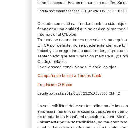
infantil o sexual. Esa es mi humilde opinión. Salud
Escrito por:
monicaaaaaaa
.2011/05/26 00:21:29.051000
Cuidado con su ética: Triodos bank ha sido objeto
financiar a una entidad que se dedica al maltrato 
Internacional O'Belen.
Tratandose de una banca que selecciona a quien d
ETICA por delante, no se puede entender que lo h
boicot y las preguntas de sus clientes, diga que n
sentenciado que esa fundación maltrate a l@s ni
Os dejo enlaces.
Leed y sacad conclusiones. Y abrid los ojos.
Campaña de boicot a Triodos Bank
Fundacion O Belen
Escrito por:
vaka
.2012/05/15 23:25:0.187000 GMT+2
La sostenibilidad debe ser tan sólo una de las co
empresas, las únicas máquinas capaces de camb
he quedado en España al descubrir a Joan Melé. 
únicamente por la sostenibilidad, yo me posicion
cambiar las cosas desde dentro, con talento y a