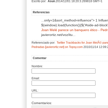
Escrito por:
Asun
.2014/12/01 18:20:3.269818 GMT+1
Referencias
...only=1&sort_method=influence"> 1 Influen
$(window).load(function(){$('#side-ad-block'
Joan Melé parece un banquero ético - Ped
javierortiz.net/voz/itu...
Referenciado por:
Twitter Trackbacks for Joan MelÃ© par
Pedradas [javierortiz.net] on Topsy.com
2010/11/14 12:09
Comentar
Nombre:
Email:
URL:
Comentarios: