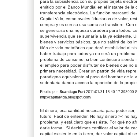
para la subsistencia con su propias tarjeta electrón
emitido por el Banco Mundial en el instante de l
transferencia electrónica. La función mercantil de 
Capital Vida, como avales fiduciarios de valor, re
compra y es con su uso como se transfiere. Con 
se generaría una riqueza duradera para todos. E
supervivencia que se sumaría a la ya existente. Un
bienes y servicios básicos, que no saldrá de los i
filón de vida metafórico que dará estabilidad al s
haber trabajo para todos ya no será un problema 
problema de consumo, si bien continuará siendo 
el empleo para poder disfrutar de bienes que no 
primera necesidad. Crear un patrón de vida repr
paradigma equivalente al paso del hombre de la 
sedentaria dando acceso la aparición de la propi
Escrito por:
Ssantiago Fort
.2011/01/31 18:40:17.393000
http://capitalvida.blogspot.com/
El dinero, esa cantidad necesaria para poder ser, 
futuro. Fácil de entender. No hay dinero >< no hay
problema, y está claro que es éste. Por qué no af
darle forma. Si decidimos certificar el valor de c
capital existente en la tierra, dar valor capital al 