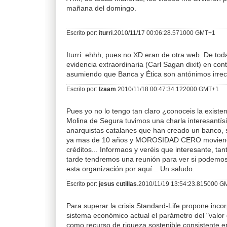
mañana del domingo.
Escrito por:
iturri
.2010/11/17 00:06:28.571000 GMT+1
Iturri: ehhh, pues no XD eran de otra web. De tod
evidencia extraordinaria (Carl Sagan dixit) en cont
asumiendo que Banca y Ética son antónimos irrec
Escrito por:
Izaam
.2010/11/18 00:47:34.122000 GMT+1
Pues yo no lo tengo tan claro ¿conoceis la exist
Molina de Segura tuvimos una charla interesantís
anarquistas catalanes que han creado un banco, s
ya mas de 10 años y MOROSIDAD CERO moviendo
créditos... Informaos y veréis que interesante, ta
tarde tendremos una reunión para ver si podemo
esta organización por aquí... Un saludo.
Escrito por:
jesus cutillas
.2010/11/19 13:54:23.815000 
Para superar la crisis Standard-Life propone inco
sistema económico actual el parámetro del "valor
como recurso de riqueza sostenible consistente en