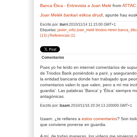
Banca Ética - Entrevista a Joan Melé
from
ATTAC
Joan Melék bankari etikoa dirudi
, apunte hau eus
Escrito por:
iturri
.2010/11/14 11:15:00 GMT+1
Etiquetas:
javier_ortiz
joan_melé
triodos
miren
banca_étic
(13)
|
Referencias (1)
Comentarios
Pues yo he leído en internet comentarios de supu
de Triodos Bank poniéndolo a parir, y asegurando
la entidad bancaria donde han trabajado que peor 
comentarios valen lo que valen, pero a mí me inc
guardia'. Las palabras 'Banca' y 'Ética' siempre 
antagónicas.
Escrito por:
Izaam
.2010/11/16 20:34:13.100000 GMT+1
Izaam: ¿te refieres a
estos comentarios
? Son tod
que conviene ponerse en guardia.
A mí, de todas maneras, los vídeos me sirvieron p