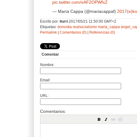
pic.twitter.com/oAF2OPWfxZ
— María Cappa (@mariacappaf)
2017(e)ko
Escrito por:
iturri
.2017/05/21 11:50:00 GMT+2
Etiquetas:
donostia
realsocialismo
maría_cappa
ángel_ca
Permalink
|
Comentarios (0)
|
Referencias (0)
Comentar
Nombre:
Email:
URL:
Comentarios: