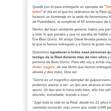
Quedé con él para entregarle un ejemplar de "
Tam
fútbol
" el día en el que los veteranos de la Real (
hicieron un homenaje en la sede de Ascensores 
de Puertollano, al cumplirse el 50 aniversario de t
Dentro del buen ambiente general, había una per
a todo lo que pasaba y que no paraba de hablar c
Era
Bixio
Gorriz. Mi amigo David llevaba puesta u
la que le hemos entregado y a Gorriz le gustó mu
Queremos
agradecer a todas esas personas qu
testigo de la Real durante más de cien años
y 
persona de Bixio Gorriz. Para ello voy a echar 
Ander Izagirre
, de ese librito que hemos entregad
abuela y diez más
). Dice así:
"
Górriz es un magnífico ejemplar de guipuzcoano. 
podemos aspirar a ser: un tipo que alcanza el éxi
apuro. Un tipo que lo hace todo bien, año tras añ
discreto, entrañable, tirando a soso
".
"
Jugó toda la vida en la Real, desde los 21 años h
camiseta
txuriurdin
más veces que nadie (¡599 part