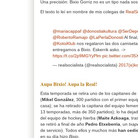
Una precisión: Bixio Gorriz no es un tipo nada soso
El texto lo leí en nombre de mis colegas de
RealS
@mariacappaf
@donostiakultura
@SerDepo
@RobertoRamajo
@LaPerlaDonosti
Al final
@KotoiKlub
nos regalaron las dos camiseta
entregamos a Bixio. Eskerrik asko. ->
https://t.co/2p9MGYyPlm
pic.twitter.com/
— realsocialista (@realsocialista)
2017(e)ko
Aupa Bixio! Aupa la Real!
Esta temporada se retira uno de los capitanes de l
(
Mikel González
, 300 partidos con el primer equi
casa); se ha retirado la capitana del equipo femen
13 temporadas, más de 350 partidos); lo ha dejad
del equipo de hockey hierba (
Maite Azkoaga
, tr
se retiró a final de año
Pedro Etxeberria
, un
txap
de servicio). Todos ellos y muchos más
han cedid
en su día hizo
Bixio
.