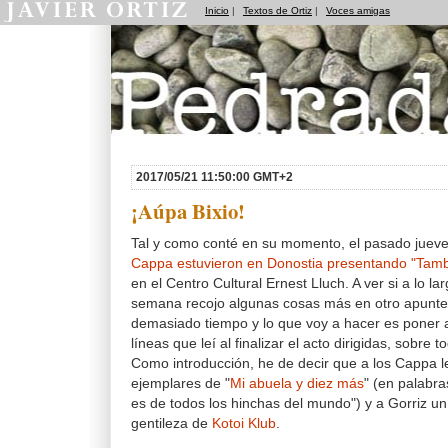
Inicio
|
Textos de Ortiz
|
Voces amigas
Pedradas
2017/05/21 11:50:00 GMT+2
¡Aúpa Bixio!
Tal y como conté en su momento, el pasado juev
Cappa estuvieron en Donostia presentando "Tambi
en el Centro Cultural Ernest Lluch. A ver si a lo la
semana recojo algunas cosas más en otro apunte
demasiado tiempo y lo que voy a hacer es poner 
líneas que leí al finalizar el acto dirigidas, sobre t
Como introducción, he de decir que a los Cappa l
ejemplares de "
Mi abuela y diez más
" (en palabra
es de todos los hinchas del mundo") y a Gorriz u
gentileza de
Kotoi Klub
.