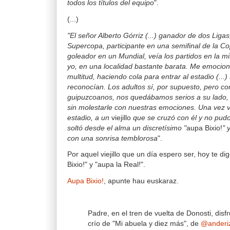
todos los títulos del equipo
".
(...)
"El señor Alberto Górriz (...) ganador de dos Liga
Supercopa, participante en una semifinal de la C
goleador en un Mundial, veía los partidos en la m
yo, en una localidad bastante barata. Me emocion
multitud, haciendo cola para entrar al estadio (...
reconocían. Los adultos sí, por supuesto, pero 
guipuzcoanos, nos quedábamos serios a su lado, 
sin molestarle con nuestras emociones. Una vez vi,
estadio, a un
viejillo
que se cruzó con él y no pudo
soltó desde el alma un discretísimo "
aupa Bixio!
" 
con una sonrisa temblorosa
".
Por aquel viejillo que un día espero ser, hoy te di
Bixio!" y "aupa la Real!".
Aupa Bixio!
, apunte hau euskaraz.
Padre, en el tren de vuelta de Donosti, dis
crío de "Mi abuela y diez más", de
@anderi