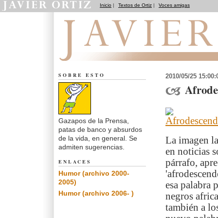
Inicio
|
Textos de Ortiz
|
Voces amigas
Notas de Humor
SOBRE ESTO
2010/05/25 15:00
Afrode
Gazapos de la Prensa,
patas de banco y absurdos
de la vida, en general. Se
La imagen la
admiten sugerencias.
en noticias 
párrafo, apr
ENLACES
'afrodescend
Humor (archivo 2000-
2005)
esa palabra 
Humor (archivo 2006- )
negros afric
también a lo