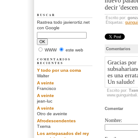
nuevo palabr
decir 'descen
BUSCAR
Escrito por:
gonz
Rastrea todo javierortiz.net
Etiquetas:
guingui
con Google
Comentarios
WWW
este web
COMENTARIOS
Gracias por 
RECIENTES
subsahariano
Y todo por una coma
es una errat
Walter
Un saludo!
A veinte
Francisco
Escrito por:
Txe
www.guinguinbal
A veinte
jean-luc
A veinte
Comentar
Otro de aveinte
Nombre:
Afrodescendentes
Txema
Los antepasados del rey