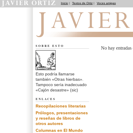
Inicio
|
Textos de Ortiz
|
Voces amigas
Más obra propia
SOBRE ESTO
No hay entradas
Esto podría llamarse
también «Otras hierbas».
Tampoco sería inadecuado
«Cajón desastre» (sic)
ENLACES
Recopilaciones literarias
Prólogos, presentaciones
y reseñas de libros de
otros autores
Columnas en El Mundo