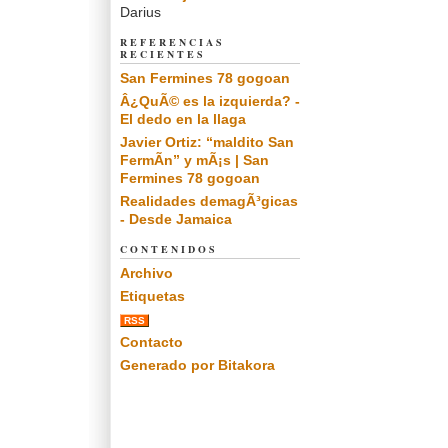
Darius
REFERENCIAS
RECIENTES
San Fermines 78 gogoan
Â¿QuÃ© es la izquierda? -
El dedo en la llaga
Javier Ortiz: “maldito San
FermÃ­n” y mÃ¡s | San
Fermines 78 gogoan
Realidades demagÃ³gicas
- Desde Jamaica
CONTENIDOS
Archivo
Etiquetas
RSS
Contacto
Generado por Bitakora